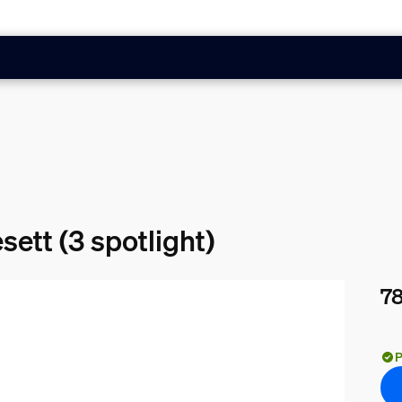
sett (3 spotlight)
78
Nåv
P