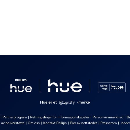
potlight
Hue er et
-merke
Partnerprogram
Retningslinjer for informasjonskapsler
Personvernmerknad
Br
g av brukerstøtte
Om oss
Kontakt Philips
Eier av nettstedet
Presserom
Jobbm