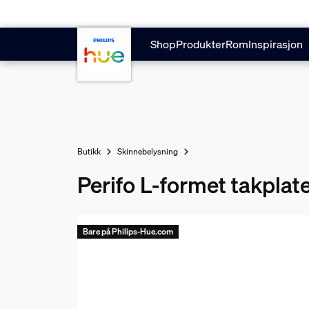
Hopp til hovedinnhold
Shop
Produkter
Rom
Inspirasjon
Butikk
Skinnebelysning
Perifo L-formet takplate
Bare på Philips-Hue.com