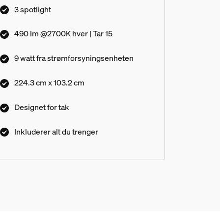
3 spotlight
490 lm @2700K hver | Tar 15
9 watt fra strømforsyningsenheten
224.3 cm x 103.2 cm
Designet for tak
Inkluderer alt du trenger