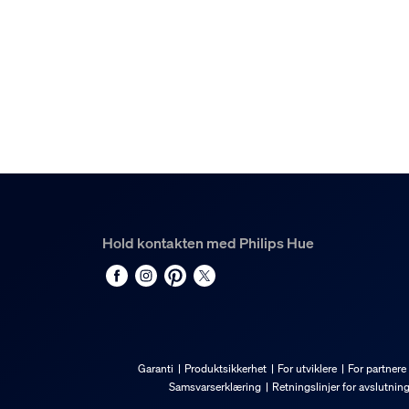
Hue White and color ambiance Perifo sylinders
3
Hold kontakten med Philips Hue
Garanti
Produktsikkerhet
For utviklere
For partnere
Samsvarserklæring
Retningslinjer for avslutnin