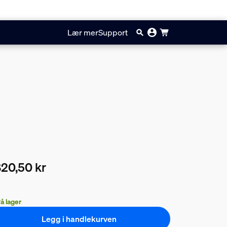
Lær mer
Support
20,50 kr
ærende pris er 7820,50 kr
å lager
Legg i handlekurven