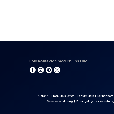
Hue White and color ambiance Perifo lineær lys
1
Hold kontakten med Philips Hue
Garanti
Produktsikkerhet
For utviklere
For partnere
Samsvarserklæring
Retningslinjer for avslutnin