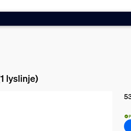
1 lyslinje)
53
Nåv
P