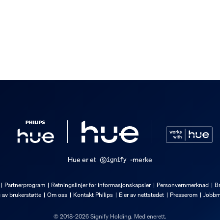
linje
Hue er et
-merke
Partnerprogram
Retningslinjer for informasjonskapsler
Personvernmerknad
Br
g av brukerstøtte
Om oss
Kontakt Philips
Eier av nettstedet
Presserom
Jobbm
© 2018-2026 Signify Holding. Med enerett.