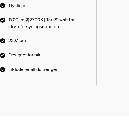
1 lyslinje
1700 lm @2700K | Tar 29 watt fra
strømforsyningsenheten
222.1 cm
Designet for tak
Inkluderer alt du trenger