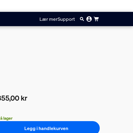
Lær mer
Support
55,00 kr
ærende pris er 5355,00 kr
å lager
Legg i handlekurven