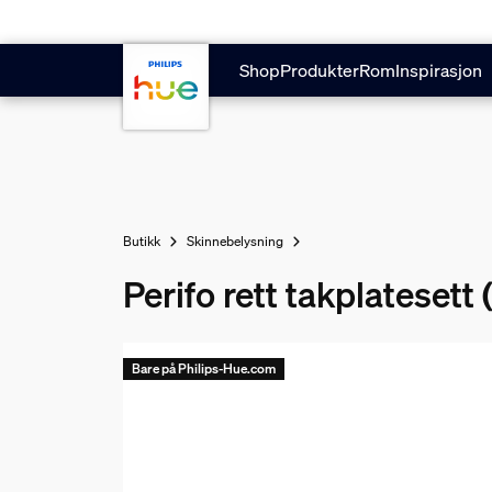
Hopp til hovedinnhold
Shop
Produkter
Rom
Inspirasjon
Butikk
Skinnebelysning
Perifo rett takplatesett (
Bare på Philips-Hue.com