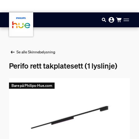
Hopp til hovedinnhold
Se alle Skinnebelysning
Perifo rett takplatesett (1 lyslinje)
Bare på Philips-Hue.com