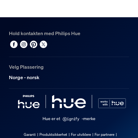
2
Hue Perifo rett koblingsstykke
1
Hue White and color ambiance Perifo lineær lyslinje
Hold kontakten med Philips Hue
1
Velg Plassering
Norge - norsk
Hue er et
-merke
Garanti
Produktsikkerhet
For utviklere
For partnere