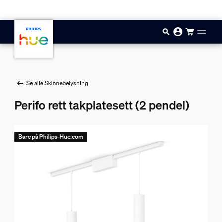
Hopp til hovedinnhold
Se alle Skinnebelysning
Perifo rett takplatesett (2 pendel)
Bare på Philips-Hue.com