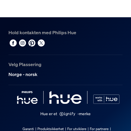
2
Hue White and color ambiance Perifo sylinderanheng
2
Hold kontakten med Philips Hue
Velg Plassering
Norge - norsk
Hue er et
-merke
Garanti
Produktsikkerhet
For utviklere
For partnere