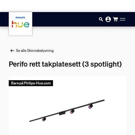
Hopp til hovedinnhold
Se alle Skinnebelysning
Perifo rett takplatesett (3 spotlight)
Bare på Philips-Hue.com