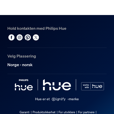
2
Hue White and color ambiance Perifo sylinderspotlight
3
Hold kontakten med Philips Hue
Velg Plassering
Norge - norsk
Hue er et
-merke
Garanti
Produktsikkerhet
For utviklere
For partnere