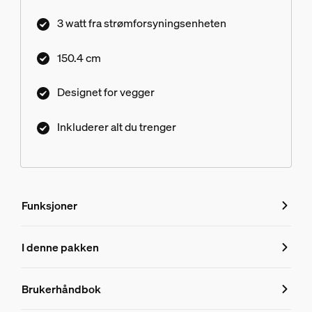
3 watt fra strømforsyningsenheten
150.4 cm
Designet for vegger
Inkluderer alt du trenger
Funksjoner
Funksjoner
I denne pakken
Produktnummer (EAN/UPC)
Brukerhåndbok
8719514873056