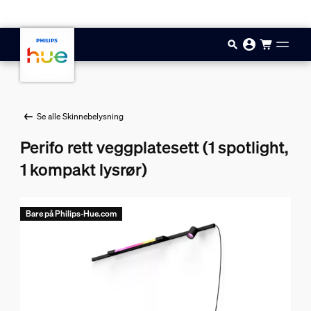
Hopp til hovedinnhold
Se alle Skinnebelysning
Perifo rett veggplatesett (1 spotlight,
1 kompakt lysrør)
Bare på Philips-Hue.com