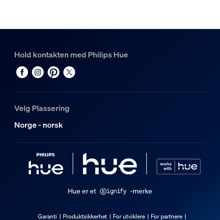
1
Hue White and color ambiance Perifo sylinderspotlight
1
Hold kontakten med Philips Hue
Velg Plassering
Norge - norsk
Hue er et
-merke
Garanti
Produktsikkerhet
For utviklere
For partnere