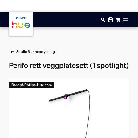
Hopp til hovedinnhold
Se alle Skinnebelysning
Perifo rett veggplatesett (1 spotlight)
Bare på Philips-Hue.com