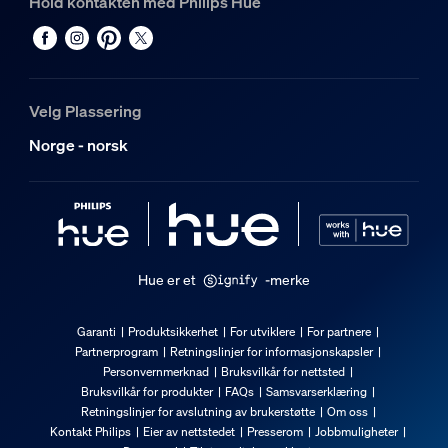
Hold kontakten med Philips Hue
Farge
Svart
Materiale
Metall
Velg Plassering
Miljøet
Norge - norsk
Avhending av produktet
På slutten av (den økonomiske) levetiden må produktet avhe
Ekstra funksjon/tilbehør følger med.
Hue er et
-merke
Justerbart spothode
Justerbar – hev og senk
Garanti
Produktsikkerhet
For utviklere
For partnere
Partnerprogram
Retningslinjer for informasjonskapsler
click!FIX-montering
Personvernmerknad
Bruksvilkår for nettsted
Ja
Bruksvilkår for produkter
FAQs
Samsvarserklæring
Retningslinjer for avslutning av brukerstøtte
Om oss
Integrert LED
Kontakt Philips
Eier av nettstedet
Presserom
Jobbmuligheter
Nei