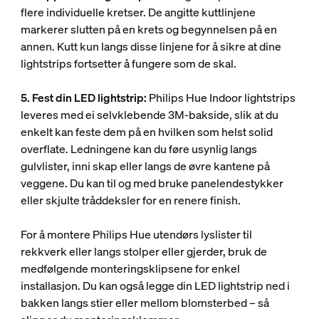
flere individuelle kretser. De angitte kuttlinjene
markerer slutten på en krets og begynnelsen på en
annen. Kutt kun langs disse linjene for å sikre at dine
lightstrips fortsetter å fungere som de skal.
5. Fest din LED lightstrip:
Philips Hue Indoor lightstrips
leveres med ei selvklebende 3M-bakside, slik at du
enkelt kan feste dem på en hvilken som helst solid
overflate. Ledningene kan du føre usynlig langs
gulvlister, inni skap eller langs de øvre kantene på
veggene. Du kan til og med bruke panelendestykker
eller skjulte tråddeksler for en renere finish.
For å montere Philips Hue utendørs lyslister til
rekkverk eller langs stolper eller gjerder, bruk de
medfølgende monteringsklipsene for enkel
installasjon. Du kan også legge din LED lightstrip ned i
bakken langs stier eller mellom blomsterbed – så