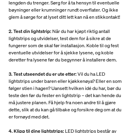
lengden du trenger. Sørg for å ta hensyn til eventuelle
bøyninger eller krumninger rundt overflater. Og ikke
glem å sørge for at lyset ditt lett kan nå en stikkontakt!
2. Test din lightstrip:
Når du har kjøpt riktig antall
lightstrips og utvidelser, test dem for å sikre at de
fungerer som de skal før installasjon. Koble til og fest
eventuelle utvidelser for å sjekke lysene, og koble
deretter fra lysene før du begynner å installere dem.
3. Test utseendet du er ute etter:
Vil du ha LED
lightstrips under baren eller kjøkkenøya? Eller en som
følger stien i hagen? Uansett hvilken idé du har, bør du
teste den før du fester en lightstrip – det kan hende du
må justere planen. Få hjelp fra noen andre til å gjøre
dette, slik at du kan gå tilbake og forsikre deg om at du
er fornøyd med det.
4. Klipp til dine lightstrips:
LED lightstrips består av