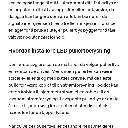
kan de også legge til stil til uterommet ditt. Pullertlys er
en populær måte å lyse opp stier eller innkjørsler, da
de også kan fungere som en effektiv barriere - de
signaliserer grensen til en sti eller innkjørsel. Fordi de
er laget for å brukes ute, er pullertlys bygget for å tåle
vått vær og utendørsforhold.
Hvordan installere LED pullertbelysning
Den første avgjørelsen du må ta når du velger pullertlys
er hvordan de drives. Mens noen pullerter kan være
solcelle- eller til og med batteridrevne, må de fleste
pullerter være koblet til en strømforsyning - og det kan
enten kobles til hjemmets strøm eller kobles til en
lavspent strømforsyning. Lavspente pullertlys er enkle
å koble til, men sørg for at det er et utendørs uttak i
nærheten før du kjøper lysene.
Når du velger pullertlys, er det andre hensynet deres