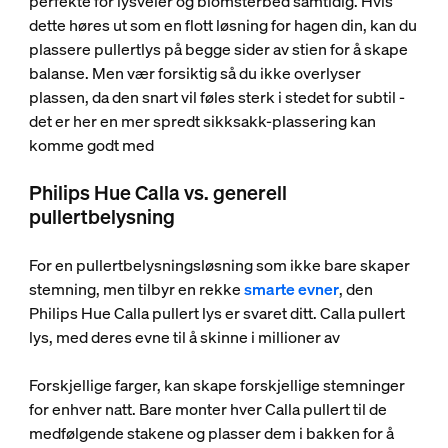
perfekte for lysveier og blomsterbed samtidig. Hvis
dette høres ut som en flott løsning for hagen din, kan du
plassere pullertlys på begge sider av stien for å skape
balanse. Men vær forsiktig så du ikke overlyser
plassen, da den snart vil føles sterk i stedet for subtil -
det er her en mer spredt sikksakk-plassering kan
komme godt med
Philips Hue Calla vs. generell
pullertbelysning
For en pullertbelysningsløsning som ikke bare skaper
stemning, men tilbyr en rekke
smarte evner
, den
Philips Hue Calla pullert lys er svaret ditt. Calla pullert
lys, med deres evne til å skinne i millioner av
Forskjellige farger, kan skape forskjellige stemninger
for enhver natt. Bare monter hver Calla pullert til de
medfølgende stakene og plasser dem i bakken for å