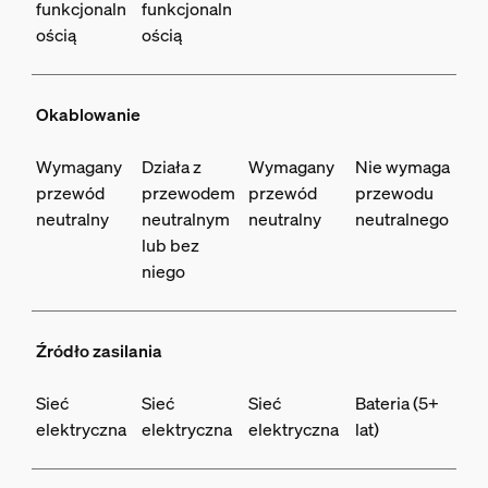
funkcjonaln
funkcjonaln
ością
ością
Okablowanie
Wymagany
Działa z
Wymagany
Nie wymaga
przewód
przewodem
przewód
przewodu
neutralny
neutralnym
neutralny
neutralnego
lub bez
niego
Źródło zasilania
Sieć
Sieć
Sieć
Bateria (5+
elektryczna
elektryczna
elektryczna
lat)