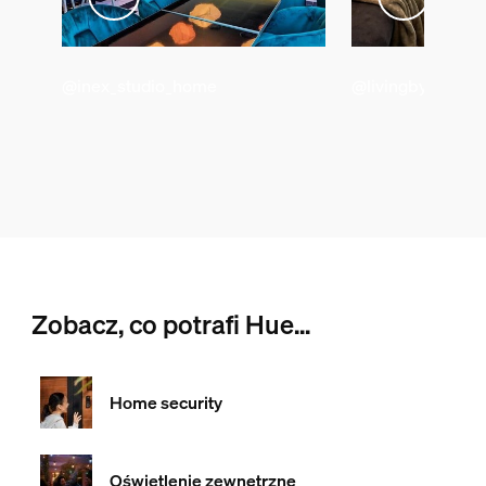
@inex_studio_home
@livingby.md
Zobacz, co potrafi Hue...
Home security
Oświetlenie zewnętrzne