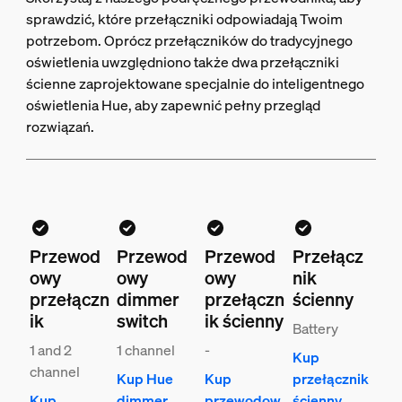
sprawdzić, które przełączniki odpowiadają Twoim
potrzebom. Oprócz przełączników do tradycyjnego
oświetlenia uwzględniono także dwa przełączniki
ścienne zaprojektowane specjalnie do inteligentnego
oświetlenia Hue, aby zapewnić pełny przegląd
rozwiązań.
Przewod
Przewod
Przewod
Przełącz
owy
owy
owy
nik
przełączn
dimmer
przełączn
ścienny
ik
switch
ik ścienny
Battery
1 and 2
1 channel
-
Kup
channel
Kup Hue
Kup
przełącznik
Kup
dimmer
przewodow
ścienny