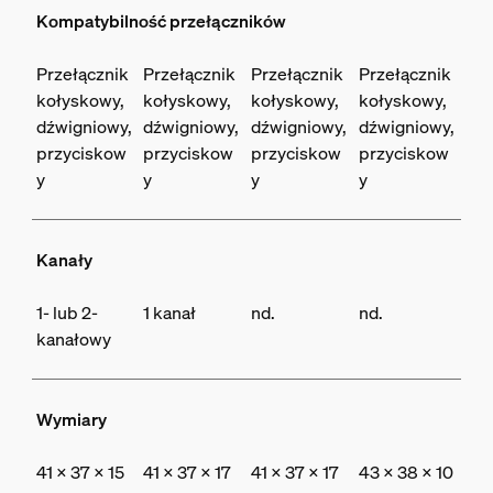
Kompatybilność przełączników
Przełącznik
Przełącznik
Przełącznik
Przełącznik
kołyskowy,
kołyskowy,
kołyskowy,
kołyskowy,
dźwigniowy,
dźwigniowy,
dźwigniowy,
dźwigniowy,
przyciskow
przyciskow
przyciskow
przyciskow
y
y
y
y
Kanały
1- lub 2-
1 kanał
nd.
nd.
kanałowy
Wymiary
41 x 37 x 15
41 x 37 x 17
41 x 37 x 17
43 x 38 x 10