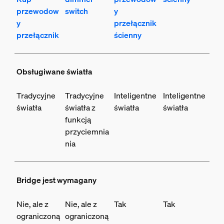
przewodow
switch
y
y
przełącznik
przełącznik
ścienny
Obsługiwane światła
Tradycyjne
Tradycyjne
Inteligentne
Inteligentne
światła
światła z
światła
światła
funkcją
przyciemnia
nia
Bridge jest wymagany
Nie, ale z
Nie, ale z
Tak
Tak
ograniczoną
ograniczoną