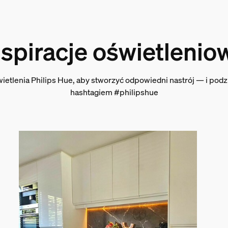
nspiracje oświetlenio
wietlenia Philips Hue, aby stworzyć odpowiedni nastrój — i podzi
hashtagiem #philipshue
wania