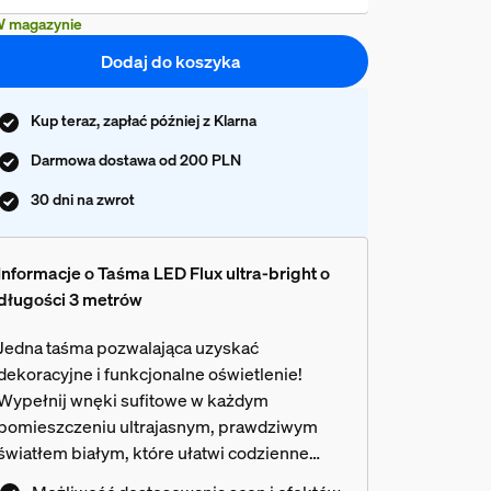
 magazynie
Dodaj do koszyka
Kup teraz, zapłać później z Klarna
Darmowa dostawa od 200 PLN
30 dni na zwrot
Informacje o Taśma LED Flux ultra-bright o
długości 3 metrów
Jedna taśma pozwalająca uzyskać
dekoracyjne i funkcjonalne oświetlenie!
Wypełnij wnęki sufitowe w każdym
pomieszczeniu ultrajasnym, prawdziwym
światłem białym, które ułatwi codzienne
czynności. Stwórz wyjątkowy nastrój dzięki