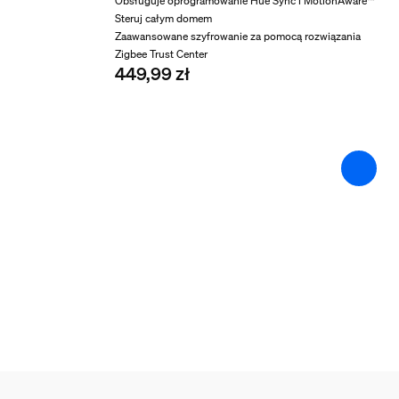
Obsługuje oprogramowanie Hue Sync i MotionAware™
Tak
Steruj całym domem
Zaawansowane szyfrowanie za pomocą rozwiązania
Ściemnialna
Zigbee Trust Center
Tak
449,99 zł
Właściwości światła
Wskaźnik oddawania barw (CRI)
80
Girlanda/taśma oświet
Możliwość cięcia
Tak
Możliwość przedłużenia
Tak
Napięcie wejściowe
220V-240V