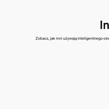
Długość
3 000 mm
I
Różne
Typ
Zobacz, jak inni używają inteligentnego oś
Taśmy LED
Wymiary i waga opako
EAN/UPC — produkt
8721103088314
Waga netto
0,5 kg
Waga brutto
0,7 kg