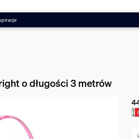
spiracje
right o długości 3 metrów
44
Obe