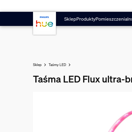
Przejdź do głównej zawartości
Sklep
Produkty
Pomieszczenia
In
Sklep
Taśmy LED
Taśma LED Flux ultra-b