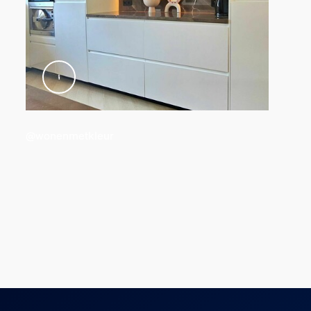
@wonenmetkleur
u