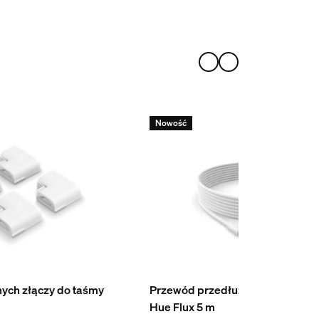
Nowość
ych złączy do taśmy
Przewód przedłużający do taśm
Hue Flux 5 m