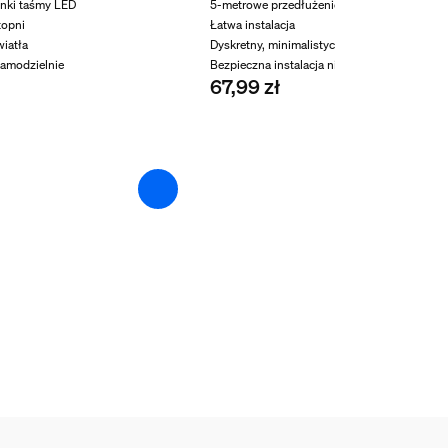
inki taśmy LED
5-metrowe przedłużenie
topni
Łatwa instalacja
iatła
Dyskretny, minimalistyczny design
amodzielnie
Bezpieczna instalacja niskonapięciowa
67,99 zł