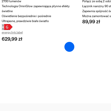
2700 lumenów
Połącz ze sobą 2 odc
Technologia OmniGlow zapewniająca płynne efekty
Łącznik narożny 90 s
świetlne
Zapewnia spójność św
Oświetlenie bezpośrednie i pośrednie
Można zamontować s
89,99 zł
Ultrajasne, prawdziwie białe światło
energy.link.label
629,99 zł
leniowa