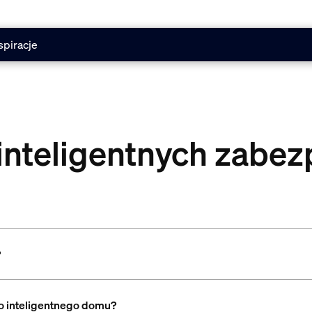
spiracje
inteligentnych zabez
?
o inteligentnego domu?