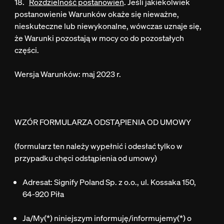
18.
Rozdzielność postanowień
. Jeśli jakiekolwiek
postanowienie Warunków okaże się nieważne,
nieskuteczne lub niewykonalne, wówczas uznaje się,
że Warunki pozostają w mocy co do pozostałych
części.
Wersja Warunków: maj 2023 r.
WZÓR FORMULARZA ODSTĄPIENIA OD UMOWY
(formularz ten należy wypełnić i odesłać tylko w
przypadku chęci odstąpienia od umowy)
Adresat: Signify Poland Sp. z o.o., ul. Kossaka 150,
64-920 Piła
Ja/My(*) niniejszym informuję/informujemy(*) o