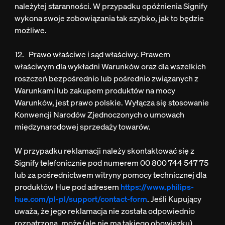
należytej staranności. W przypadku opóźnienia Signify
wykona swoje zobowiązania tak szybko, jak to będzie
możliwe.
12.
Prawo właściwe i sąd właściwy
. Prawem
właściwym dla wykładni Warunków oraz dla wszelkich
roszczeń bezpośrednio lub pośrednio związanych z
Warunkami lub zakupem produktów na mocy
Warunków, jest prawo polskie. Wyłącza się stosowanie
Konwencji Narodów Zjednoczonych o umowach
międzynarodowej sprzedaży towarów.
W przypadku reklamacji należy skontaktować się z
Signify telefonicznie pod numerem 00 800 744 547 75
lub za pośrednictwem witryny pomocy technicznej dla
produktów Hue pod adresem
https://www.philips-
hue.com/pl-pl/support/contact-form
. Jeśli Kupujący
uważa, że jego reklamacja nie została odpowiednio
rozpatrzona, może (ale nie ma takiego obowiązku)