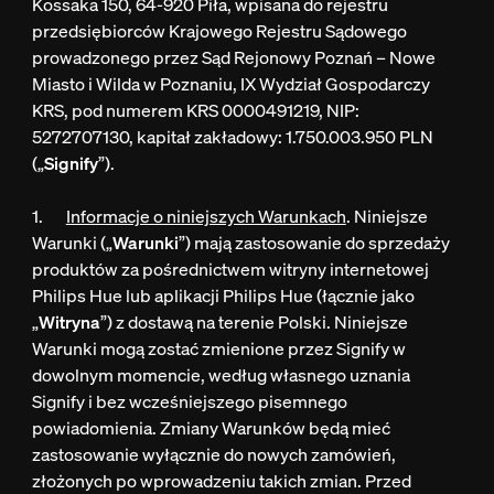
Kossaka 150, 64-920 Piła, wpisana do rejestru
przedsiębiorców Krajowego Rejestru Sądowego
prowadzonego przez Sąd Rejonowy Poznań – Nowe
Miasto i Wilda w Poznaniu, IX Wydział Gospodarczy
KRS, pod numerem KRS 0000491219, NIP:
5272707130, kapitał zakładowy:
1.750.003.950 PLN
(„
Signify
”).
1.
Informacje o niniejszych Warunkach
.
Niniejsze
Warunki („
Warunki
”) mają zastosowanie do sprzedaży
produktów za pośrednictwem witryny internetowej
Philips Hue lub aplikacji Philips Hue (łącznie jako
„
Witryna
”) z dostawą na terenie Polski. Niniejsze
Warunki mogą zostać zmienione przez Signify w
dowolnym momencie, według własnego uznania
Signify i bez wcześniejszego pisemnego
powiadomienia. Zmiany Warunków będą mieć
zastosowanie wyłącznie do nowych zamówień,
złożonych po wprowadzeniu takich zmian. Przed