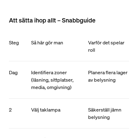
Att sätta ihop allt – Snabbguide
Steg
Så här gör man
Varför det spelar
roll
Dag
Identifiera zoner
Planera flera lager
(läsning, sittplatser,
av belysning
media, omgivning)
2
Välj taklampa
Säkerställ jämn
belysning