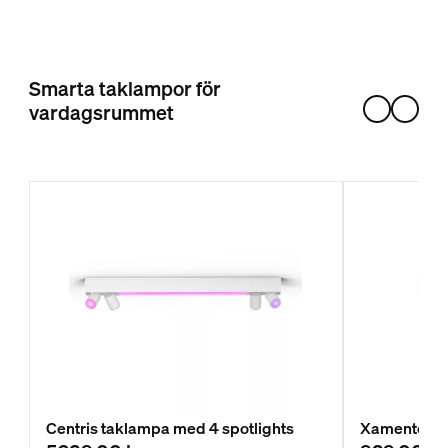
Smarta taklampor för
vardagsrummet
Centris taklampa med 4 spotlights
Xamento infä