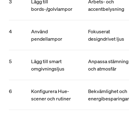
3
Lägg till
Arbets- och
bords-/golvlampor
accentbelysning
4
Använd
Fokuserat
pendellampor
designdrivet ljus
5
Lägg till smart
Anpassa stämning
omgivningsljus
och atmosfär
6
Konfigurera Hue-
Bekvämlighet och
scener och rutiner
energibesparingar