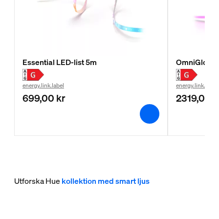
Essential LED-list 5m
OmniGlow L
energy.link.label
energy.link.label
699,00 kr
2319,00 k
Utforska Hue
kollektion med smart ljus