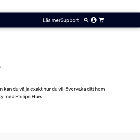
Läs mer
Support
r
an du välja exakt hur du vill övervaka ditt hem
rity med Philips Hue.