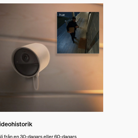
ideohistorik
lj från en 30-dagars eller 60-dagars