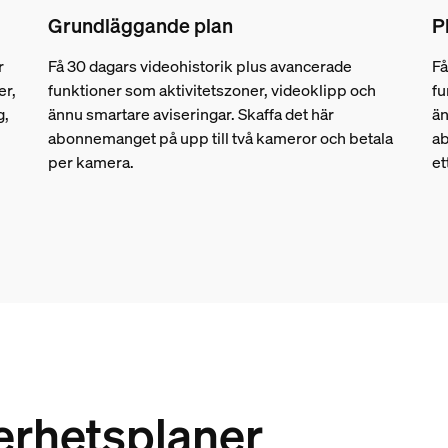
Grundläggande plan
P
r
Få 30 dagars videohistorik plus avancerade
Få
er,
funktioner som aktivitetszoner, videoklipp och
fu
g,
ännu smartare aviseringar. Skaffa det här
än
abonnemanget på upp till två kameror och betala
ab
per kamera.
et
rhetsplaner