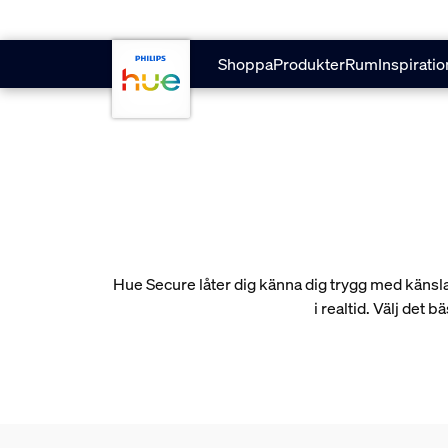
Hoppa till huvudinnehåll
Shoppa
Produkter
Rum
Inspiratio
Hue Secure låter dig känna dig trygg med känsl
i realtid. Välj det 