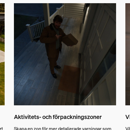
Aktivitets- och förpackningszoner
V
rt
Skapa en zon för mer detaljerade varningar som
Vä