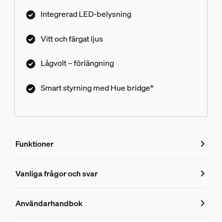
Integrerad LED-belysning
Vitt och färgat ljus
Lågvolt – förlängning
Smart styrning med Hue bridge*
Funktioner
Funktioner
Vanliga frågor och svar
Vanliga frågor och svar
Produktnummer (EAN/UPC)
Användarhandbok
8718696174364