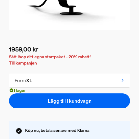
1959,00 kr
Nuvarande pris är 1959,00 kr
Sätt ihop ditt egna startpaket - 20% rabatt!
Till kampanjen
Form
XL
I lager
Lägg till i kundvagn
Köp nu, betala senare med Klarna