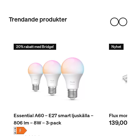
Svart
Färger
Trendande produkter
Gradient
Material
Silikon
20% rabatt med Bridge!
Nyhet
Hållbarhet
Nominell livslängd
25 000
Miljö
Driftfuktighet
5 % <H<95 % (icke-kondenserande)
Essential A60 – E27 smart ljuskälla –
Flux monter
139,00 kr
806 lm – 8W – 3-pack
Drifttemperatur
-20 °C till +45 °C