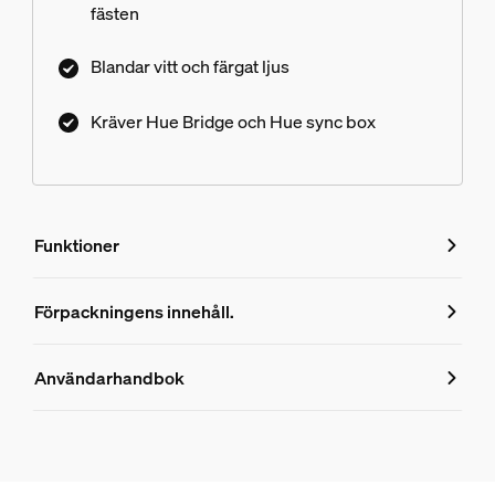
fästen
Blandar vitt och färgat ljus
Kräver Hue Bridge och Hue sync box
Funktioner
Funktioner
Förpackningens innehåll.
Produktnummer (EAN/UPC)
Användarhandbok
8718699784751
Design och finish
Färg