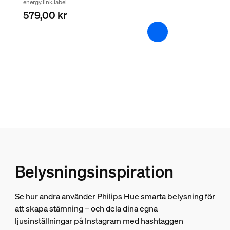
energy.link.label
Extra funktion/tillbehör medföljer.
579,00 kr
Färgväxlande (LED)
Ja
Indirekt ljus
Ja
Dimbar
Ja
Integrerad LED-belysning
Ja
Garanti
Belysningsinspiration
2 år
Se hur andra använder Philips Hue smarta belysning för
Ja
att skapa stämning – och dela dina egna
ljusinställningar på Instagram med hashtaggen
Ljusegenskaper