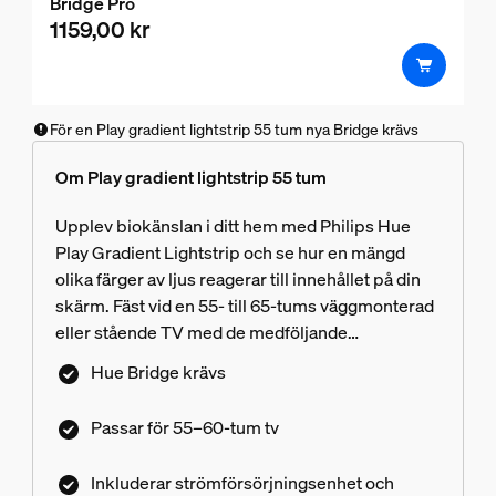
Bridge Pro
1159,00 kr
För en Play gradient lightstrip 55 tum nya Bridge krävs
Om Play gradient lightstrip 55 tum
Upplev biokänslan i ditt hem med Philips Hue
Play Gradient Lightstrip och se hur en mängd
olika färger av ljus reagerar till innehållet på din
skärm. Fäst vid en 55- till 65-tums väggmonterad
eller stående TV med de medföljande
monteringsfästena.
Hue Bridge krävs
Passar för 55–60-tum tv
Inkluderar strömförsörjningsenhet och