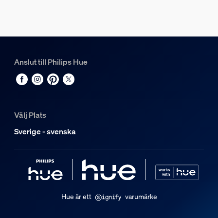
20 W
Övrigt
Typ
Anslut till Philips Hue
LED-strips
Förpackningens mått och vikt
EAN/UPC – produkt
Välj Plats
8718699784751
Sverige - svenska
Nettovikt
0,39 kg
Bruttovikt
1,34 kg
Höjd
Hue är ett
varumärke
14 cm