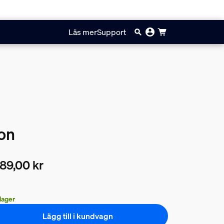
Läs mer
Support
ton
89,00 kr
arande pris är 2189,00 kr
 lager
Lägg till i kundvagn