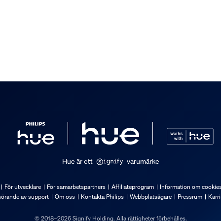
Hue är ett
varumärke
För utvecklare
För samarbetspartners
Affiliateprogram
Information om cookie
hörande av support
Om oss
Kontakta Philips
Webbplatsägare
Pressrum
Karri
© 2018–2026 Signify Holding. Alla rättigheter förbehålles.