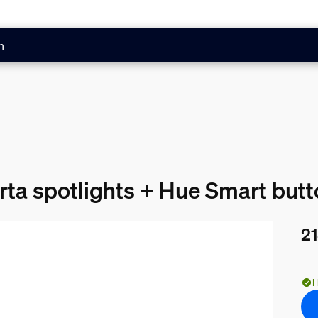
n
rta spotlights + Hue Smart but
21
Nuv
I