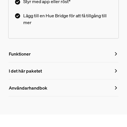
Styr med app eller röst*
Lägg till en Hue Bridge för att få tillgång till
mer
Funktioner
Funktioner
I det här paketet
Produktnummer (EAN/UPC)
Användarhandbok
8719514871687
Produktinformation
Hue White ambiance Milliskin infälld spotlight (3-pack)
2