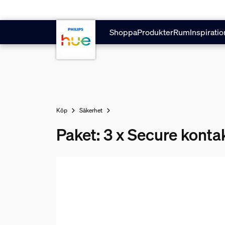
Hoppa till huvudinnehåll
Shoppa
Produkter
Rum
Inspiratio
Köp
Säkerhet
Paket: 3 x Secure konta