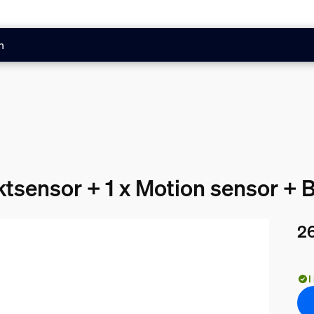
n
ktsensor + 1 x Motion sensor + 
26
Nuv
I