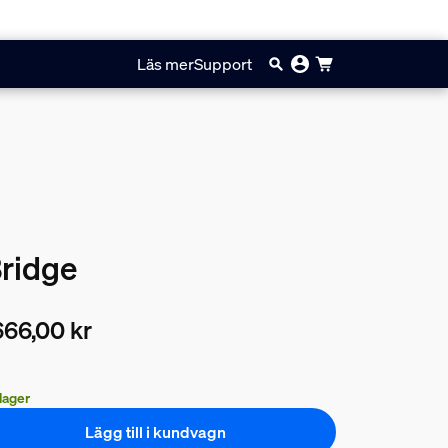
Läs mer
Support
Bridge
66,00 kr
arande pris är 2666,00 kr
 lager
Lägg till i kundvagn