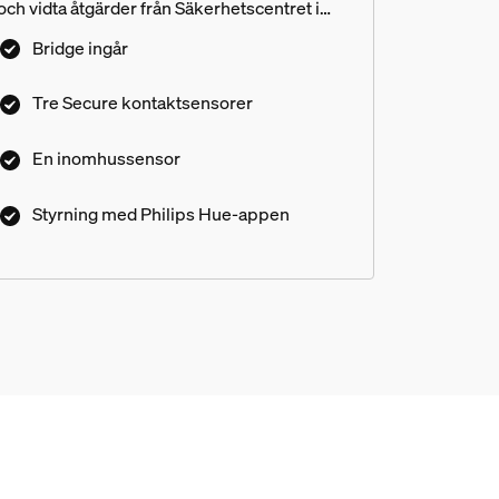
och vidta åtgärder från Säkerhetscentret i
Philips Hue-appen.
Bridge ingår
Tre Secure kontaktsensorer
En inomhussensor
Styrning med Philips Hue-appen