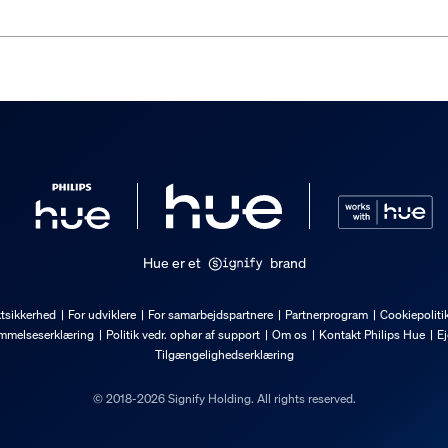
Hue er et
brand
tsikkerhed
For udviklere
For samarbejdspartnere
Partnerprogram
Cookiepoliti
mmelseserklæring
Politik vedr. ophør af support
Om os
Kontakt Philips Hue
Ej
Tilgængelighedserklæring
© 2018-2026 Signify Holding. All rights reserved.