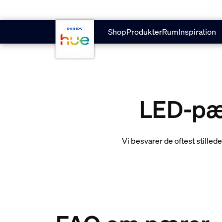
Gå til hovedindholdet
Shop
Produkter
Rum
Inspiration
LED-pær
Vi besvarer de oftest still