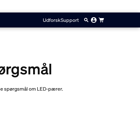
Udforsk
Support
pørgsmål
dine spørgsmål om LED-pærer.