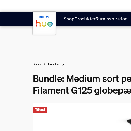
Gå til hovedindholdet
Shop
Produkter
Rum
Inspiration
Shop
Pendler
Bundle: Medium sort p
Filament G125 globepæ
Tilbud