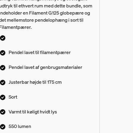
udtryk til ethvert rum med dette bundle, som
indeholder en Filament G125 globepære og
det mellemstore pendelophæng i sort til
Filamentpærer.
Pendel lavet til filamentpærer
Pendel lavet af genbrugsmaterialer
Justerbar højde til 175 cm
Sort
Varmt til køligt hvidt lys
550 lumen