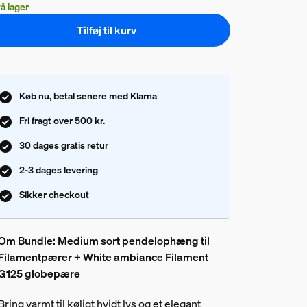
å lager
Tilføj til kurv
Køb nu, betal senere med Klarna
Fri fragt over 500 kr.
30 dages gratis retur
2-3 dages levering
Sikker checkout
Om Bundle: Medium sort pendelophæng til
Filamentpærer + White ambiance Filament
G125 globepære
Bring varmt til køligt hvidt lys og et elegant