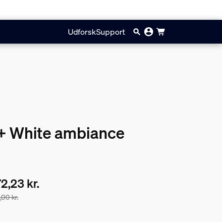
Udforsk
Support
 + White ambiance
2,23 kr.
,00 kr.
keprisen er 772,23 kr., prisen på produkterne i denne pakke, de