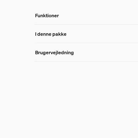
Funktioner
Funktioner
I denne pakke
Brugervejledning
Produktnummer (EAN/UPC)
8719514870963
Produktoplysninger
Hue Pendelledning til filament pærer – medium
1
Hue White ambiance Filament G125 globe - E2
1