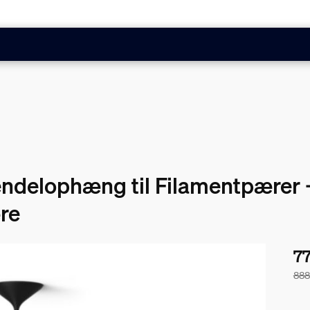
endelophæng til Filamentpærer
re
77
888
Pak