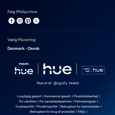
Ja
Integreret LED
Følg Philips Hue
Ja
Perfekt til at skabe stemning
Ja
Vælg Placering
Kan opgraderes med Philips Hue Bridge
Ja
Danmark - Dansk
ZigBee Light Link
Ja
Lysegenskaber
Hue er et
brand
Farvetemperatur
2200-6500 K
Lovpligtig garanti
Kommerciel garanti
Produktsikkerhed
Diverse
For udviklere
For samarbejdspartnere
Partnerprogram
Cookiepolitik
Privatlivspolitik
Betingelser for hjemmesiden
Betingelser for brug af produktet
FAQs