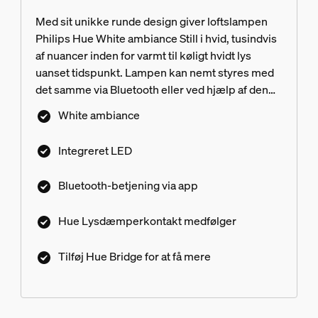
Med sit unikke runde design giver loftslampen
Philips Hue White ambiance Still i hvid, tusindvis
af nuancer inden for varmt til køligt hvidt lys
uanset tidspunkt. Lampen kan nemt styres med
det samme via Bluetooth eller ved hjælp af den
medfølgende Hue Dimmer switch. Få adgang til
White ambiance
flere intelligente belysningsfunktioner med en
Hue Bridge.
Integreret LED
Bluetooth-betjening via app
Hue Lysdæmperkontakt medfølger
Tilføj Hue Bridge for at få mere