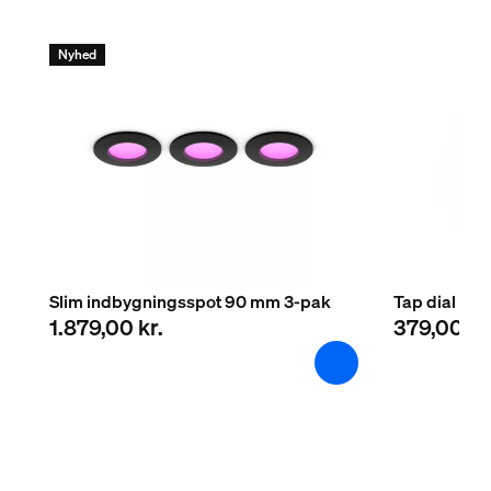
Materiale
Metal
Nyhed
Holdbarhed
Normeret levetid
25.000
Ekstra funktioner/tilbehør medfølger
Kan dæmpes med Hue app og switch
Ja
Slim indbygningsspot 90 mm 3-pak
Tap dial swi
1.879,00 kr.
379,00 kr
Integreret LED
Ja
Garanti
2 år