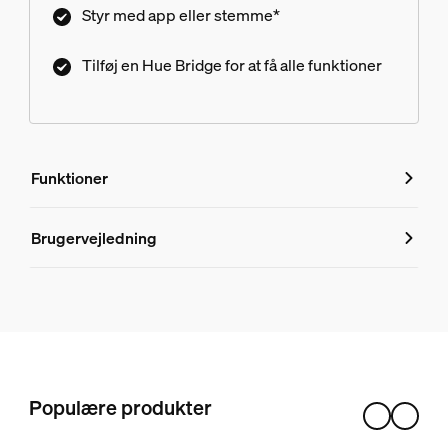
Styr med app eller stemme*
Tilføj en Hue Bridge for at få alle funktioner
Funktioner
Funktioner
Brugervejledning
Produktnummer (EAN/UPC)
8720169318496
Design og finish
Farve
Populære produkter
Hvid