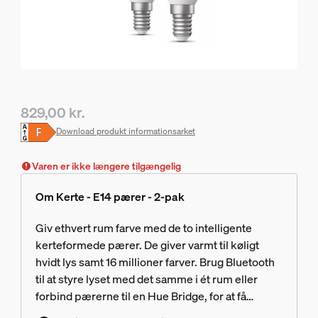
829,00 kr.
Nuværende pris er 829,00 kr.
Download produkt informationsarket
Varen er ikke længere tilgængelig
Om Kerte - E14 pærer - 2-pak
Giv ethvert rum farve med de to intelligente
kerteformede pærer. De giver varmt til køligt
hvidt lys samt 16 millioner farver. Brug Bluetooth
til at styre lyset med det samme i ét rum eller
forbind pærerne til en Hue Bridge, for at få
adgang til alle funktioner.