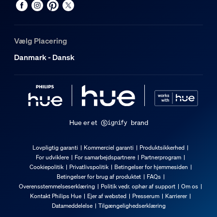
Hvordan ved jeg, om jeg kan bruge en 
Luftfugtighed ved drift
5 % <H<95 % (danner ikke kondens)
Vælg Placering
Hvad er rækkevidden for en Bluetooth-
Driftstemperatur
Danmark - Dansk
-20 °C til 45 °C
Ekstra funktioner/tilbehør medfølger
Kan dæmpes med Hue app og switch
Ja
Hue er et
brand
Garanti
Lovpligtig garanti
Kommerciel garanti
Produktsikkerhed
For udviklere
For samarbejdspartnere
Partnerprogram
2 år
Cookiepolitik
Privatlivspolitik
Betingelser for hjemmesiden
Ja
Betingelser for brug af produktet
FAQs
Overensstemmelseserklæring
Politik vedr. ophør af support
Om os
Lysegenskaber
Kontakt Philips Hue
Ejer af websted
Presserum
Karrierer
Datameddelelse
Tilgængelighedserklæring