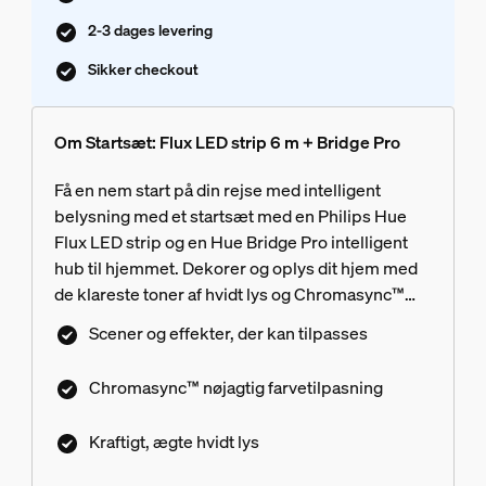
2-3 dages levering
Sikker checkout
Om Startsæt: Flux LED strip 6 m + Bridge Pro
Få en nem start på din rejse med intelligent
belysning med et startsæt med en Philips Hue
Flux LED strip og en Hue Bridge Pro intelligent
hub til hjemmet. Dekorer og oplys dit hjem med
de klareste toner af hvidt lys og Chromasync™
præcisionsfarveblanding. Klip, genbrug eller
Scener og effekter, der kan tilpasses
forlæng strippen, så den passer til et hvilket som
helst rum. Bridge Pro, vores mest avancerede
Chromasync™ nøjagtig farvetilpasning
hub til hjemmet, byder på hurtigere ydeevne,
større kapacitet og AI-baserede funktioner
Kraftigt, ægte hvidt lys
drevet af en ultrahurtig chip. Administrer din
opsætning ved hjælp af den prisvindende Hue