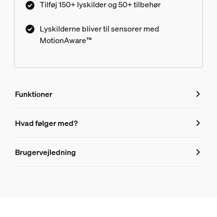
Tilføj 150+ lyskilder og 50+ tilbehør
app eller stemmekommandoer via din Smart
home-assistent.
Lyskilderne bliver til sensorer med
MotionAware™
Funktioner
Funktioner
Hvad følger med?
Produktnummer (EAN/UPC)
Brugervejledning
8721103103611
Design og finish
Farve
Hvid