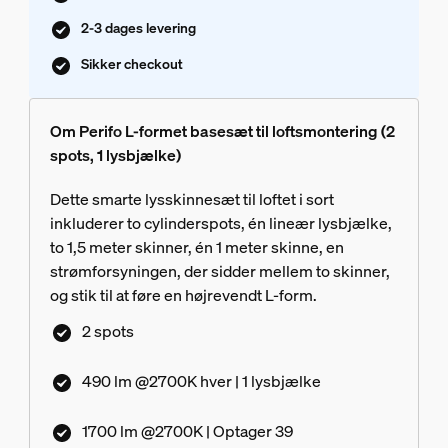
2-3 dages levering
Sikker checkout
Om Perifo L-formet basesæt til loftsmontering (2
spots, 1 lysbjælke)
Dette smarte lysskinnesæt til loftet i sort
inkluderer to cylinderspots, én lineær lysbjælke,
to 1,5 meter skinner, én 1 meter skinne, en
strømforsyningen, der sidder mellem to skinner,
og stik til at føre en højrevendt L-form.
2 spots
490 lm @2700K hver | 1 lysbjælke
1700 lm @2700K | Optager 39