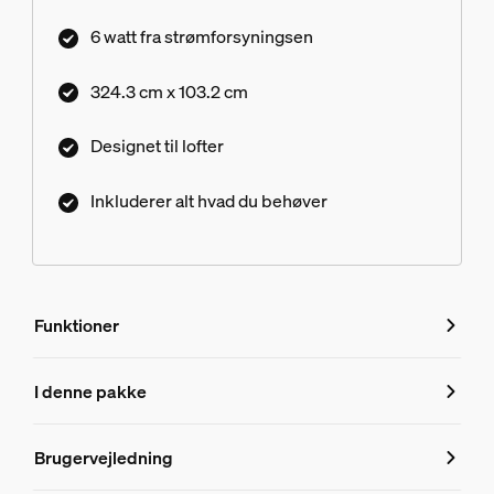
6 watt fra strømforsyningsen
324.3 cm x 103.2 cm
Designet til lofter
Inkluderer alt hvad du behøver
Funktioner
Funktioner
I denne pakke
Produktnummer (EAN/UPC)
Brugervejledning
8719514872028