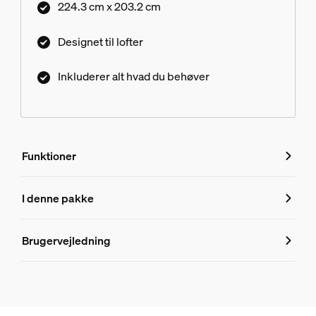
224.3 cm x 203.2 cm
Designet til lofter
Inkluderer alt hvad du behøver
Funktioner
Funktioner
I denne pakke
Produktnummer (EAN/UPC)
Brugervejledning
8719514872042
Produktoplysninger
Hue Perifo 100 W 2-punkts strømforsyning til loft