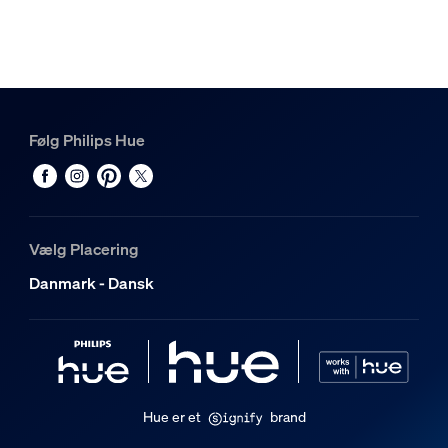
Hue Perifo lysskinne 1,5 m
2
Hue White and color ambiance Perifo lysbjælke
1
Hue Perifo lige stik
Følg Philips Hue
1
Vælg Placering
Danmark - Dansk
Hue er et
brand