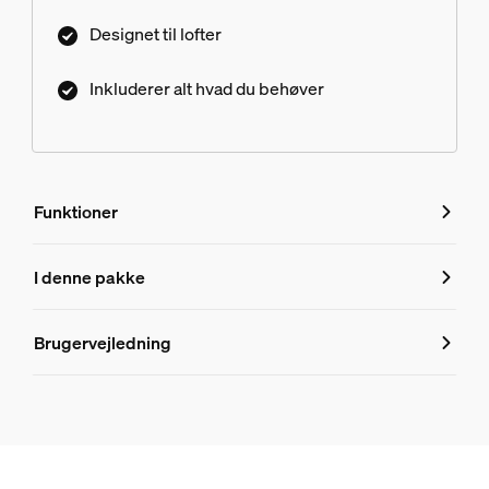
Designet til lofter
Inkluderer alt hvad du behøver
Funktioner
Funktioner
I denne pakke
Produktnummer (EAN/UPC)
Brugervejledning
8719514872790
Produktoplysninger
Hue Perifo 100 W 1-punkts strømforsyning til loft
1