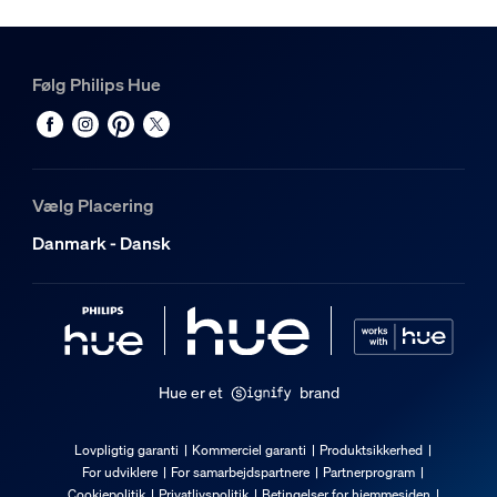
Følg Philips Hue
Vælg Placering
Danmark - Dansk
Hue er et
brand
Lovpligtig garanti
Kommerciel garanti
Produktsikkerhed
For udviklere
For samarbejdspartnere
Partnerprogram
Cookiepolitik
Privatlivspolitik
Betingelser for hjemmesiden