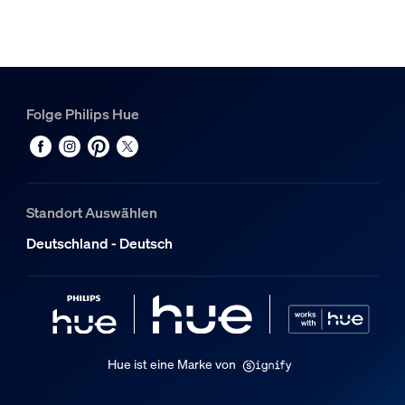
Farbtemperatur
2200-6500 K
Packmaße und Gewicht
Folge Philips Hue
EAN/UPC - Produkt
8720169230033
Nettogewicht
0,1 kg
Standort Auswählen
Bruttogewicht
Deutschland - Deutsch
0,14 kg
Höhe
174 mm
Länge
72 mm
Hue ist eine Marke von
Breite