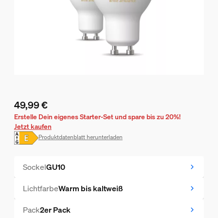
49,99 €
Aktueller Preis ist 49,99 €
Erstelle Dein eigenes Starter-Set und spare bis zu 20%!
Jetzt kaufen
Produktdatenblatt herunterladen
Sockel
GU10
Lichtfarbe
Warm bis kaltweiß
Pack
2er Pack