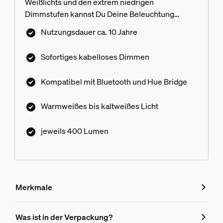
Weißlichts und den extrem niedrigen
Dimmstufen kannst Du Deine Beleuchtung
hervorragend an jeden Moment des Tages
Nutzungsdauer ca. 10 Jahre
anpassen.
Sofortiges kabelloses Dimmen
Kompatibel mit Bluetooth und Hue Bridge
Warmweißes bis kaltweißes Licht
jeweils 400 Lumen
Merkmale
Merkmale
Was ist in der Verpackung?