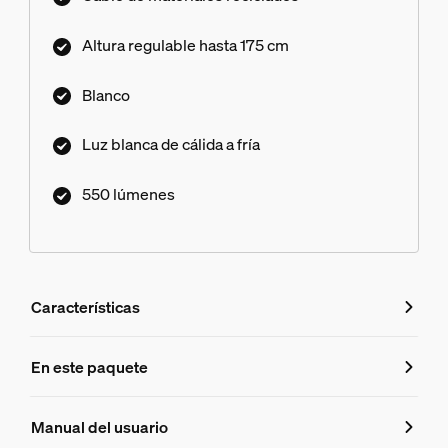
Altura regulable hasta 175 cm
Blanco
Luz blanca de cálida a fría
550 lúmenes
Características
Características
En este paquete
Número de producto (EAN/UPC)
Manual del usuario
8719514871069