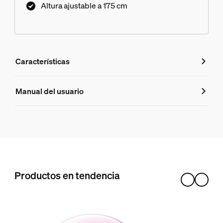
Altura ajustable a 175 cm
Características
Características
Manual del usuario
Número de producto (EAN/UPC)
8720169307667
Diseño y acabado
Color
Productos en tendencia
Negro
Material
Sintético