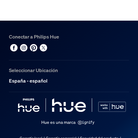
Dimensiones y peso del producto
Longitud de cable
1.750
Conectar a Philips Hue
Servicio
Garantía
Seleccionar Ubicación
2 años
España - español
El puente
Número máximo de bombillas
1
Compatible con
Hue es una marca
Compatible con la característica Efectos