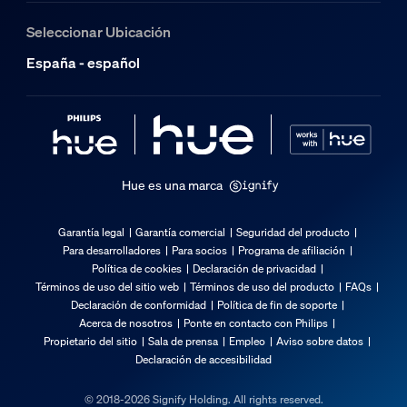
25.000
Seleccionar Ubicación
Características/accesorios adicionales
España - español
Cabezal de foco ajustable
Giratorio (izquierda-derecha), Inclinable (arriba-abajo)
Regulable con aplicación Hue e interruptor
Sí
Hue es una marca
LED integrado
No
Garantía legal
Garantía comercial
Seguridad del producto
Para desarrolladores
Para socios
Programa de afiliación
Características de la luz
Política de cookies
Declaración de privacidad
Términos de uso del sitio web
Términos de uso del producto
FAQs
Declaración de conformidad
Política de fin de soporte
Ángulo de apertura
Acerca de nosotros
Ponte en contacto con Philips
40
Propietario del sitio
Sala de prensa
Empleo
Aviso sobre datos
Declaración de accesibilidad
Índice de reproducción cromática (IRC)
≥80
© 2018-2026 Signify Holding. All rights reserved.