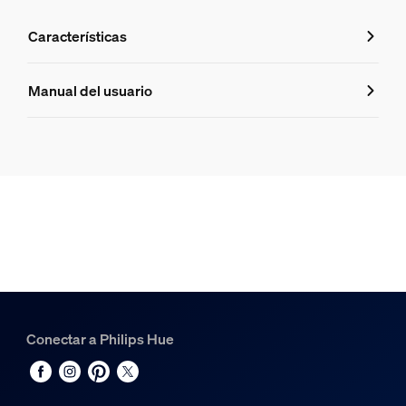
Características
Características
Manual del usuario
Número de producto (EAN/UPC)
8720169319271
Diseño y acabado
Color
Negro
Material
Metal
Conectar a Philips Hue
Duración
Vida útil nominal