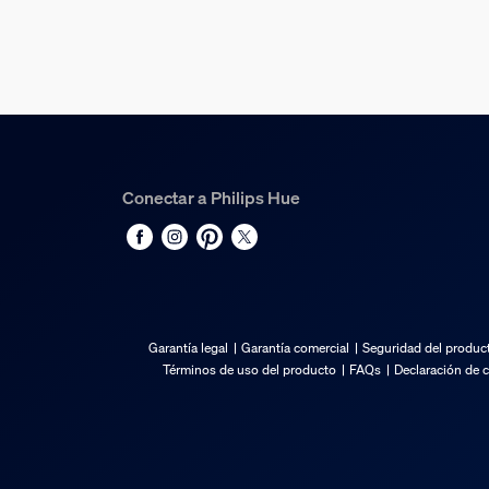
Capacidad de corte
Sí
Capacidad de ampliación
Sí
Voltaje de entrada
220V-240V
Conectar a Philips Hue
Longitud
1.998,98 mm
Potencia
20 W
Garantía legal
Garantía comercial
Seguridad del produc
Varios
Términos de uso del producto
FAQs
Declaración de 
Tipo
Tiras de luz