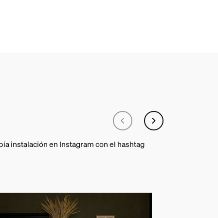
a la tira de luces Philips Hue am
pia instalación en Instagram con el hashtag