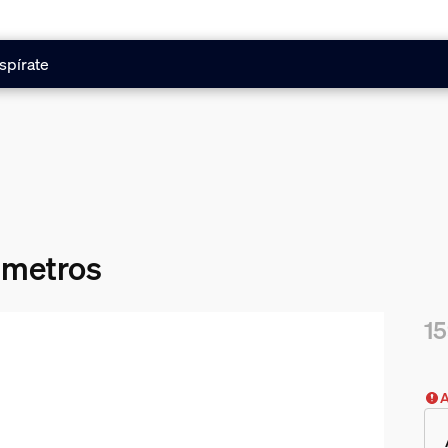
spírate
2 metros
15
El 
A