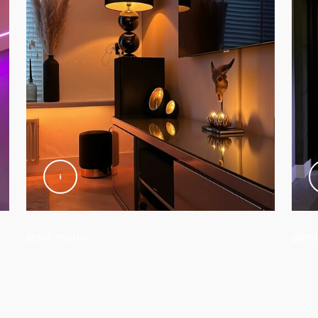
z
@saf.interior
@ind
de luz