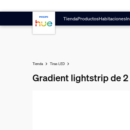
Saltar al contenido principal
Tienda
Productos
Habitaciones
In
Tienda
Tiras LED
Gradient lightstrip de 