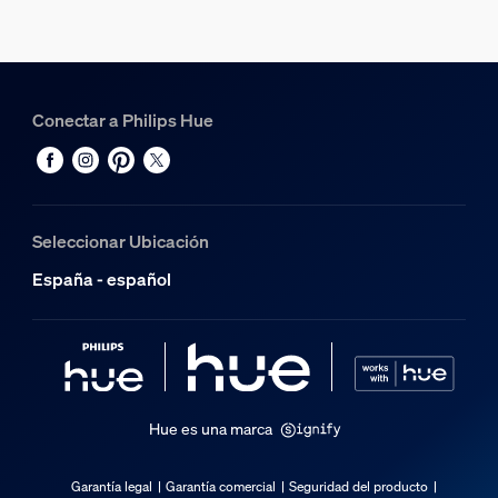
Varios
Tipo
Conectar a Philips Hue
Tiras de luz
Dimensiones y peso del embalaje
Producto con código EAN/UPC
Seleccionar Ubicación
8718699784775
España - español
Peso neto
0,43 kg
Peso bruto
1,43 kg
Altura
Hue es una marca
14 cm
Longitud
Garantía legal
Garantía comercial
Seguridad del producto