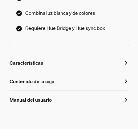
Combina luz blanca y de colores
Requiere Hue Bridge y Hue sync box
Características
Características
Contenido de la caja
Número de producto (EAN/UPC)
Manual del usuario
8718699784775
Diseño y acabado
Color