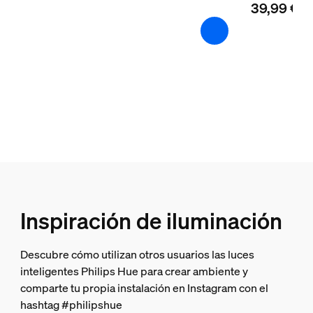
Características/accesorios adicionales
39,99 €
Cambio de color (LED)
Sí
Efecto de luz difusa
Sí
Regulable
Sí
LED integrado
Sí
Garantía
Inspiración de iluminación
2 años
Descubre cómo utilizan otros usuarios las luces
Sí
inteligentes Philips Hue para crear ambiente y
comparte tu propia instalación en Instagram con el
Características de la luz
hashtag #philipshue