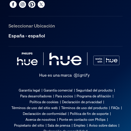
Dimensiones y peso del embalaje
Producto con código EAN/UPC
Seleccionar Ubicación
8719514288232
España - español
Peso neto
0,06 kg
Peso bruto
0,11 kg
Altura
Hue es una marca
14 cm
Longitud
Garantía legal
Garantía comercial
Seguridad del producto
7,2 cm
Para desarrolladores
Para socios
Programa de afiliación
Política de cookies
Declaración de privacidad
Anchura
Términos de uso del sitio web
Términos de uso del producto
FAQs
7,2 cm
Declaración de conformidad
Política de fin de soporte
Acerca de nosotros
Ponte en contacto con Philips
Código 12NC
Propietario del sitio
Sala de prensa
Empleo
Aviso sobre datos
929002469202