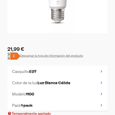
21,99 €
El precio actual es 21,99 €
Descargar la hoja de información del producto
Casquillo
E27
Temporalmente sin stock
Color de la luz
Luz Blanca Cálida
Temporalmente sin stock
Modelo
1100
Temporalmente sin stock
Pack
1 pack
Temporalmente sin stock
Temporalmente agotado