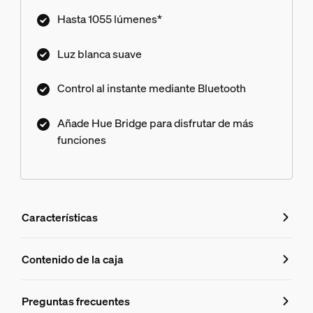
Hasta 1055 lúmenes*
Luz blanca suave
Control al instante mediante Bluetooth
Añade Hue Bridge para disfrutar de más
funciones
Características
Características
Contenido de la caja
Número de producto (EAN/UPC)
Preguntas frecuentes
8719514288232