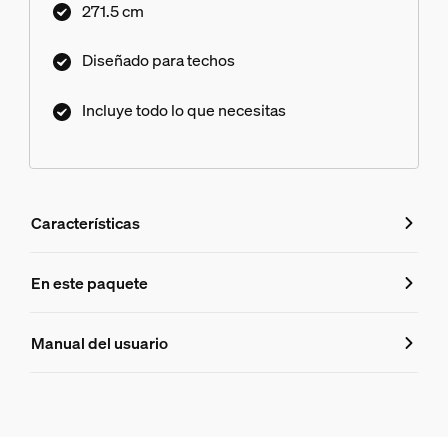
271.5 cm
Diseñado para techos
Incluye todo lo que necesitas
Características
Características
En este paquete
Número de producto (EAN/UPC)
Manual del usuario
8719514872622
Información del producto