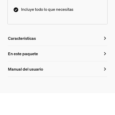
Incluye todo lo que necesitas
Características
Características
En este paquete
Número de producto (EAN/UPC)
Manual del usuario
8719514872585
Información del producto
Hue Fuente de alimentación de 2 puntos de techo Perifo
1
Hue Carril Perifo 1 m