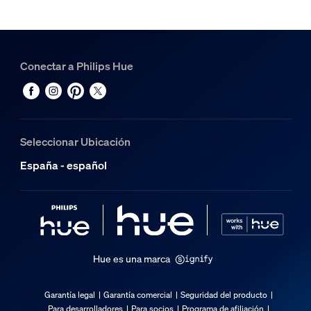
1
Hue Carril Perifo 0,5 m
1
Hue White and Color Ambiance Colgante cilindro Perifo
Conectar a Philips Hue
2
Seleccionar Ubicación
España - español
Hue es una marca
Garantía legal
Garantía comercial
Seguridad del producto
Para desarrolladores
Para socios
Programa de afiliación