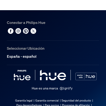
1
Hue White and Color Ambiance Foco cilindro Perifo
2
Conectar a Philips Hue
Seleccionar Ubicación
España - español
Hue es una marca
Garantía legal
Garantía comercial
Seguridad del producto
Para desarrolladores
Para socios
Programa de afiliación