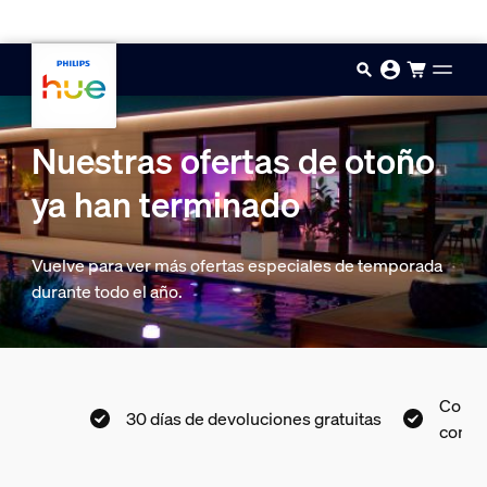
Saltar al contenido principal
Nuestras ofertas de otoño
ya han terminado
Vuelve para ver más ofertas especiales de temporada
durante todo el año.
Compr
0 €
30 días de devoluciones gratuitas
con K