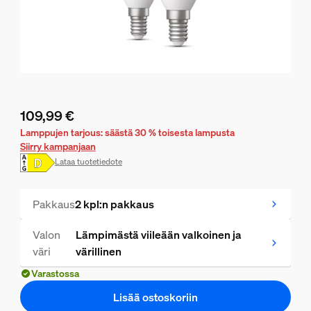
109,99 €
Nykyinen hinta on 109,99 €
Lamppujen tarjous: säästä 30 % toisesta lampusta
Siirry kampanjaan
Lataa tuotetiedote
Pakkaus
2 kpl:n pakkaus
Valon
Lämpimästä viileään valkoinen ja
väri
värillinen
Varastossa
Lisää ostoskoriin