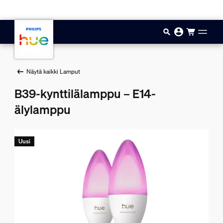
Hyppää pääsisältöön
Näytä kaikki Lamput
B39-kynttilälamppu – E14-
älylamppu
Uusi