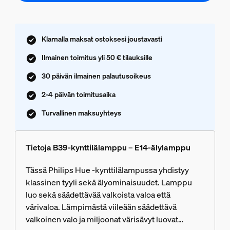
Klarnalla maksat ostoksesi joustavasti
Ilmainen toimitus yli 50 € tilauksille
30 päivän ilmainen palautusoikeus
2-4 päivän toimitusaika
Turvallinen maksuyhteys
Tietoja B39-kynttilälamppu – E14-älylamppu
Tässä Philips Hue -kynttilälampussa yhdistyy
klassinen tyyli sekä älyominaisuudet. Lamppu
luo sekä säädettävää valkoista valoa että
värivaloa. Lämpimästä viileään säädettävä
valkoinen valo ja miljoonat värisävyt luovat