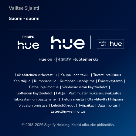
Valitse Sijainti
Valitse haluamasi väri
Suomi - suomi
Kyllä
Väriä vaihtava (LED)
Kyllä
Integroitu LED
Kyllä
Hue on
-tuotemerkki
Sisältää LED-lamput
Kyllä
Lakisääteinen virhevastuu
Kaupallinen takuu
Tuoteturvallisuus
Kehittäjille
Kumppaneille
Kumppanuusohjelma
Evästekäytäntö
Valon ominaisuudet
Tietosuojailmoitus
Verkkosivuston käyttöehdot
Tuotteiden käyttöehdot
FAQs
Vaatimustenmukaisuusvakuutus
Tukikäytännön päättyminen
Tietoja meistä
Ota yhteyttä Philipsiin
Keilakulma
Sivuston omistaja
Lehdistötiedot
Työpaikat
Datailmoitus
195
Esteettömyysilmoitus
Värintoistoindeksi (CRI)
© 2018-2026 Signify Holding. Kaikki oikeudet pidätetään.
80
Värilämpötila