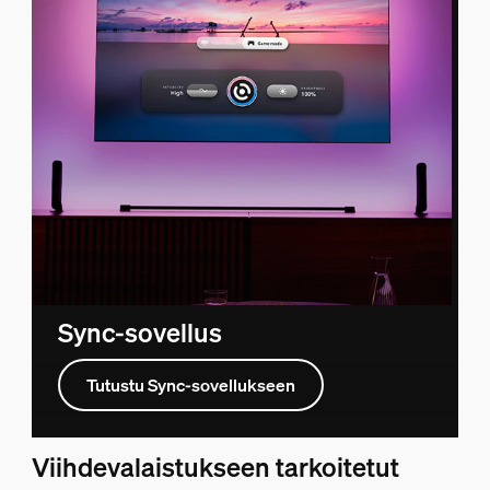
Sync-sovellus
Tutustu Sync-sovellukseen
Viihdevalaistukseen tarkoitetut