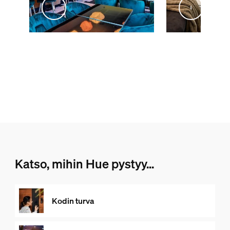
@inex_studio_home
@livingby.md
Katso, mihin Hue pystyy...
Kodin turva