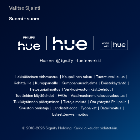
Valitse Sijainti
Suomi - suomi
Hue on
-tuotemerkki
Lakisääteinen virhevastuu
Kaupallinen takuu
Tuoteturvallisuus
Kehittäjille
Kumppaneille
Kumppanuusohjelma
Evästekäytäntö
Tietosuojailmoitus
Verkkosivuston käyttöehdot
Tuotteiden käyttöehdot
FAQs
Vaatimustenmukaisuusvakuutus
Tukikäytännön päättyminen
Tietoja meistä
Ota yhteyttä Philipsiin
Sivuston omistaja
Lehdistötiedot
Työpaikat
Datailmoitus
Esteettömyysilmoitus
© 2018-2026 Signify Holding. Kaikki oikeudet pidätetään.