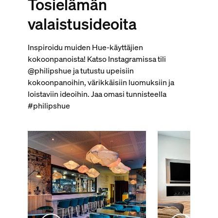
Tosielämän
valaistusideoita
Inspiroidu muiden Hue-käyttäjien
kokoonpanoista! Katso Instagramissa tili
@philipshue ja tutustu upeisiin
kokoonpanoihin, värikkäisiin luomuksiin ja
loistaviin ideoihin. Jaa omasi tunnisteella
#philipshue