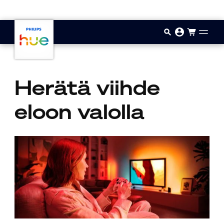
Hyppää pääsisältöön
Herätä viihde
eloon valolla