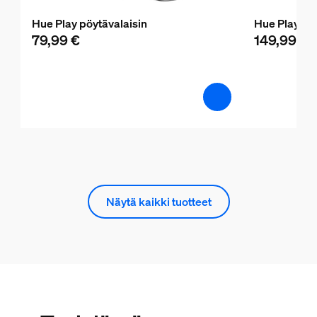
Hue Play pöytävalaisin
Hue Play latt
79,99 €
149,99 €
Näytä kaikki tuotteet