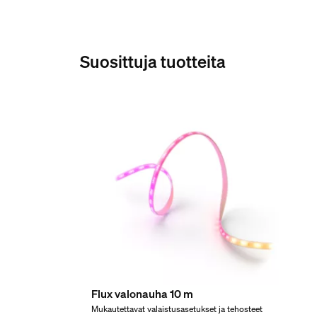
5 % < H << 95 % (ei tiivistymistä)
Käyttölämpötila
0–35 °C
Suosittuja tuotteita
Lisäominaisuus/lisäva
ZigBee-valoyhteys
Kyllä
Takuu
2 vuotta
Kyllä
Pakkauksen mitat ja pa
Flux valonauha 10 m
EAN/UPC – tuote
Mukautettavat valaistusasetukset ja tehosteet
8719514342309