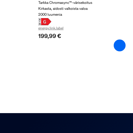
Tarkka Chromasync™-värisekoitus
Nettopaino
Kirkasta, aidosti valkoista valoa
0,1 kg
2000 luumenia
Bruttopaino
energy.link.label
0,16 kg
199,99 €
Korkeus
174 mm
Pituus
72 mm
Leveys
72 mm
Tuotekoodi (12NC)
929003050601
Pakkauksen tiedot
EAN