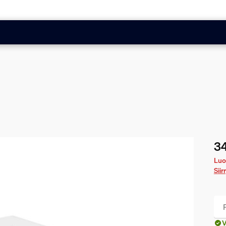
34
Nyk
Luo
Sii
V