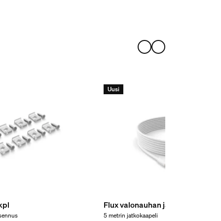
Uusi
kpl
Flux valonauhan jatkokaapeli 5 
sennus
5 metrin jatkokaapeli