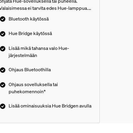
ohjata Hue-sovelluksella tai puheella.
Valaisimessa ei tarvita edes Hue-lamppua.
Käytä Bluetooth-yhteyttä valaisimen välitöntä
Bluetooth käytössä
ohjausta varten tai muodosta yhteys Hue-
siltaan, niin saat käyttöösi lisää
Hue Bridge käytössä
ominaisuuksia.
Lisää mikä tahansa valo Hue-
järjestelmään
Ohjaus Bluetoothilla
Ohjaus sovelluksella tai
puhekomennoin*
Lisää ominaisuuksia Hue Bridgen avulla