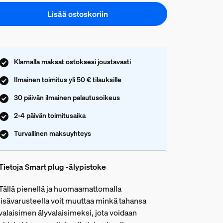
Lisää ostoskoriin
Klarnalla maksat ostoksesi joustavasti
Ilmainen toimitus yli 50 € tilauksille
30 päivän ilmainen palautusoikeus
2-4 päivän toimitusaika
Turvallinen maksuyhteys
Tietoja Smart plug -älypistoke
Tällä pienellä ja huomaamattomalla
lisävarusteella voit muuttaa minkä tahansa
valaisimen älyvalaisimeksi, jota voidaan