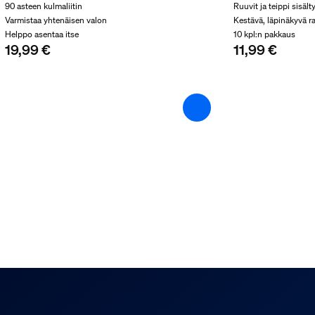
90 asteen kulmaliitin
Ruuvit ja teippi sisäl
Varmistaa yhtenäisen valon
Kestävä, läpinäkyvä 
Helppo asentaa itse
10 kpl:n pakkaus
19,99 €
11,99 €