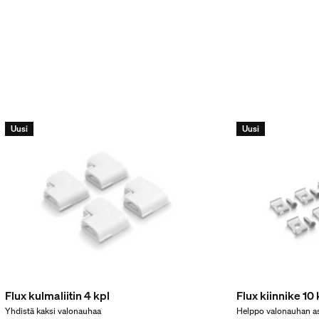
ruste mukana
Uusi
Uusi
ino
Flux kulmaliitin 4 kpl
Flux kiinnike 10 
Yhdistä kaksi valonauhaa
Helppo valonauhan a