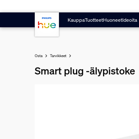
Hyppää pääsisältöön
Kauppa
Tuotteet
Huoneet
Ideoita
Osta
Tarvikkeet
Smart plug -älypistoke