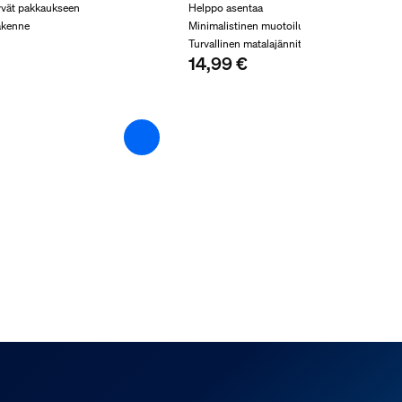
tyvät pakkaukseen
Helppo asentaa
rakenne
Minimalistinen muotoilu
Turvallinen matalajännitteinen ratkaisu
14,99 €