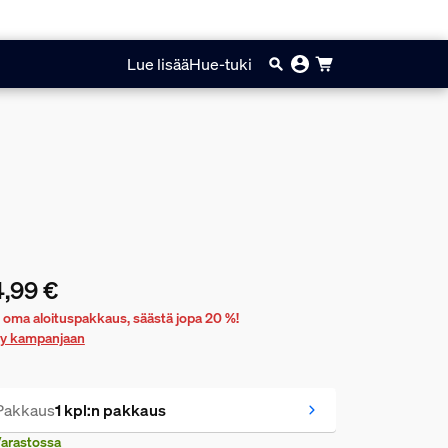
Lue lisää
Hue-tuki
,99 €
yinen hinta on 34,99 €
 oma aloituspakkaus, säästä jopa 20 %!
rry kampanjaan
Pakkaus
1 kpl:n pakkaus
arastossa