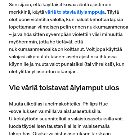
Sen sijaan, että käyttäisit kovaa ääntä ajastimen
merkkinä, käytä
väriä toistavia älylamppuja
. Täytä
olohuone violetilla valolla, kun haluat kehottaa lapsia
lopettamaan viimeisen pelin ennen nukkumaanmenoa
– ja vaihda sitten syvempään violettiin viisi minuuttia
myöhemmin, jotta he tietävät, että
nukkumaanmenoaika on koittanut. Voit jopa käyttää
valojasi aikataulutukseen: aseta ajastin suihkussa
käynnille ja muuta valot punaisiksi (tai vihreiksi!), kun
olet ylittänyt asetetun aikarajan.
Vie väriä toistavat älylamput ulos
Muuta ulkotilasi unelmakohteiksi Philips Hue
‑sovelluksen valmiilla valaistusasetuksilla.
Ulkokäyttöön suunnitelluilla valaistusasetuksilla voit
luoda täydellisen taustan illallisiin valaisemalla
takapihasi Osaka-valaistusasetuksen kirkkaan