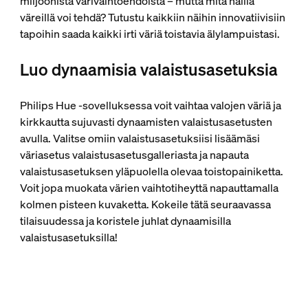
miljoonista värivaihtoehdoista – mutta mitä näillä
väreillä voi tehdä? Tutustu kaikkiin näihin innovatiivisiin
tapoihin saada kaikki irti väriä toistavia älylampuistasi.
Luo dynaamisia valaistusasetuksia
Philips Hue ‑sovelluksessa voit vaihtaa valojen väriä ja
kirkkautta sujuvasti dynaamisten valaistusasetusten
avulla. Valitse omiin valaistusasetuksiisi lisäämäsi
väriasetus valaistusasetusgalleriasta ja napauta
valaistusasetuksen yläpuolella olevaa toistopainiketta.
Voit jopa muokata värien vaihtotiheyttä napauttamalla
kolmen pisteen kuvaketta. Kokeile tätä seuraavassa
tilaisuudessa ja koristele juhlat dynaamisilla
valaistusasetuksilla!