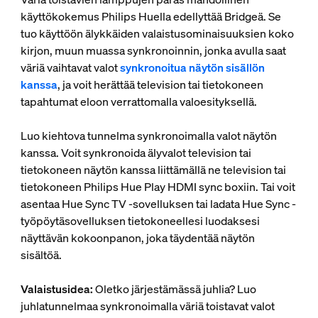
käyttökokemus Philips Huella edellyttää Bridgeä. Se
tuo käyttöön älykkäiden valaistusominaisuuksien koko
kirjon, muun muassa synkronoinnin, jonka avulla saat
väriä vaihtavat valot
synkronoitua näytön sisällön
kanssa
, ja voit herättää television tai tietokoneen
tapahtumat eloon verrattomalla valoesityksellä.
Luo kiehtova tunnelma synkronoimalla valot näytön
kanssa. Voit synkronoida älyvalot television tai
tietokoneen näytön kanssa liittämällä ne television tai
tietokoneen Philips Hue Play HDMI sync boxiin. Tai voit
asentaa Hue Sync TV -sovelluksen tai ladata Hue Sync -
työpöytäsovelluksen tietokoneellesi luodaksesi
näyttävän kokoonpanon, joka täydentää näytön
sisältöä.
Valaistusidea:
Oletko järjestämässä juhlia? Luo
juhlatunnelmaa synkronoimalla väriä toistavat valot