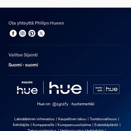
Ota yhteyttä Philips Hueen
Valitse Sijainti
Suomi - suomi
Hue on
-tuotemerkki
Lakisääteinen virhevastuu
Kaupallinen takuu
Tuoteturvallisuus
Kehittäjille
Kumppaneille
Kumppanuusohjelma
Evästekäytäntö
Tietosuojailmoitus
Verkkosivuston käyttöehdot