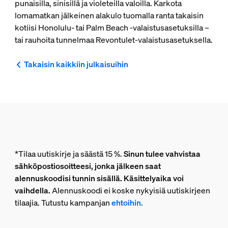
punaisilla, sinisillä ja violeteilla valoilla. Karkota
lomamatkan jälkeinen alakulo tuomalla ranta takaisin
kotiisi Honolulu- tai Palm Beach ‑valaistusasetuksilla –
tai rauhoita tunnelmaa Revontulet-valaistusasetuksella.
Takaisin kaikkiin julkaisuihin
*Tilaa uutiskirje ja säästä 15 %.
Sinun tulee vahvistaa
sähköpostiosoitteesi, jonka jälkeen saat
alennuskoodisi tunnin sisällä. Käsittelyaika voi
vaihdella.
Alennuskoodi ei koske nykyisiä uutiskirjeen
tilaajia. Tutustu kampanjan
ehtoihin
.