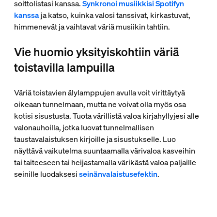
soittolistasi kanssa.
Synkronoi musiikkisi Spotifyn
kanssa
ja katso, kuinka valosi tanssivat, kirkastuvat,
himmenevät ja vaihtavat väriä musiikin tahtiin.
Vie huomio yksityiskohtiin väriä
toistavilla lampuilla
Väriä toistavien älylamppujen avulla voit virittäytyä
oikeaan tunnelmaan, mutta ne voivat olla myös osa
kotisi sisustusta. Tuota värillistä valoa kirjahyllyjesi alle
valonauhoilla, jotka luovat tunnelmallisen
taustavalaistuksen kirjoille ja sisustukselle. Luo
näyttävä vaikutelma suuntaamalla värivaloa kasveihin
tai taiteeseen tai heijastamalla värikästä valoa paljaille
seinille luodaksesi
seinänvalaistusefektin
.