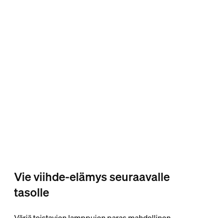
Vie viihde-elämys seuraavalle
tasolle
Väriä toistavien lamppujen paras mahdollinen