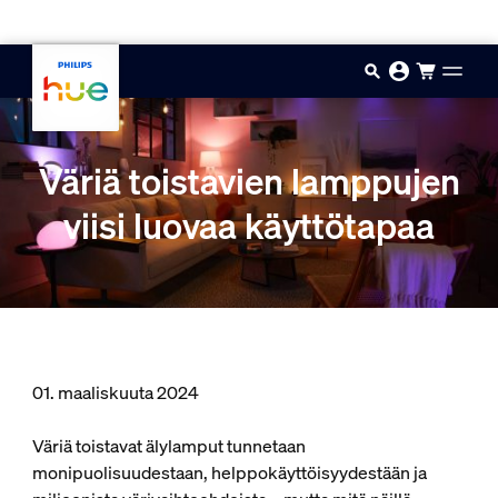
Hyppää pääsisältöön
Väriä toistavien lamppujen
viisi luovaa käyttötapaa
01. maaliskuuta 2024
Väriä toistavat älylamput tunnetaan
monipuolisuudestaan, helppokäyttöisyydestään ja