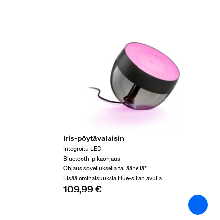
Muovi
Kestävyys
Sytytysten määrä
20 000
Nimelliskäyttöikä
25 000
Ympäristön lämpötila
-10...+40 ˚C
Lisäominaisuus/lisäva
Iris-pöytävalaisin
Integroitu LED
Bluetooth-pikaohjaus
Ohjaus sovelluksella tai äänellä*
Säädettävä korkeus
Lisää ominaisuuksia Hue-sillan avulla
Ei
109,99 €
Säädettävä spotti
Ei