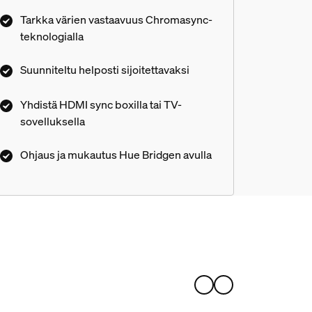
mukaansatempaavasta
Tarkka värien vastaavuus Chromasync-
viihdevalaistuskokemuksesta Chromasyncin
teknologialla
tarkan värisovituksen ansiosta.
Pienikokoinen ja kapea 60 cm korkea Play-
Suunniteltu helposti sijoitettavaksi
valaisin sopii esimerkiksi TV:n kummallekin
puolelle tai työpöydälle.
Yhdistä HDMI sync boxilla tai TV-
sovelluksella
Ohjaus ja mukautus Hue Bridgen avulla