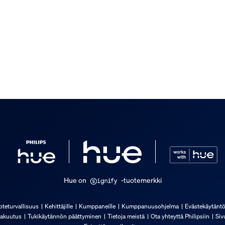
Hue on
-tuotemerkki
oteturvallisuus
Kehittäjille
Kumppaneille
Kumppanuusohjelma
Evästekäytänt
akuutus
Tukikäytännön päättyminen
Tietoja meistä
Ota yhteyttä Philipsiin
Siv