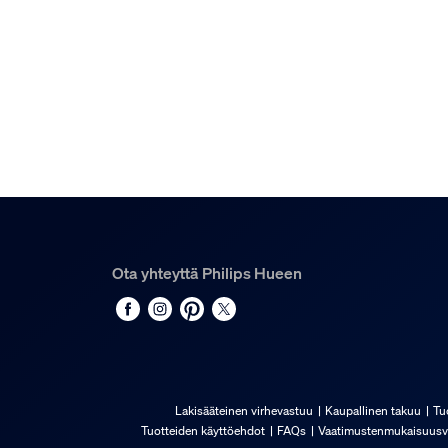
Sisältää akut
ei
Valitse haluamasi väri
Kyllä
Integroitu LED
Kyllä
Kannettava
ei
Aurinkoenergia
ei
Ota yhteyttä Philips Hueen
Valon ominaisuudet
Värintoistoindeksi (CRI)
80
Lakisääteinen virhevastuu
Kaupallinen takuu
Tu
Värilämpötila
Tuotteiden käyttöehdot
FAQs
Vaatimustenmukaisuusv
2200-6500 K