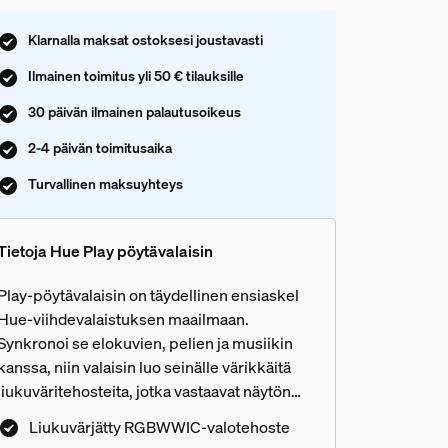
Klarnalla maksat ostoksesi joustavasti
Ilmainen toimitus yli 50 € tilauksille
30 päivän ilmainen palautusoikeus
2-4 päivän toimitusaika
Turvallinen maksuyhteys
Tietoja Hue Play pöytävalaisin
Play-pöytävalaisin on täydellinen ensiaskel
Hue-viihdevalaistuksen maailmaan.
Synkronoi se elokuvien, pelien ja musiikin
kanssa, niin valaisin luo seinälle värikkäitä
liukuväritehosteita, jotka vastaavat näytön
sisältöä. Lisää viihdealueellesi vielä
Liukuvärjätty RGBWWIC-valotehoste
useampia Hue-valoja ja nauti todella