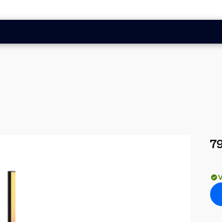
79
Nyk
V