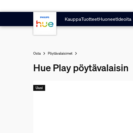
Hyppää pääsisältöön
Kauppa
Tuotteet
Huoneet
Ideoita
Osta
Pöytävalaisimet
Hue Play pöytävalaisin
Uusi