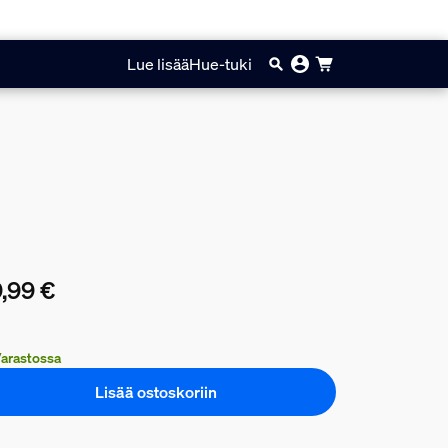
Lue lisää
Hue-tuki
,99 €
yinen hinta on 79,99 €
arastossa
Lisää ostoskoriin