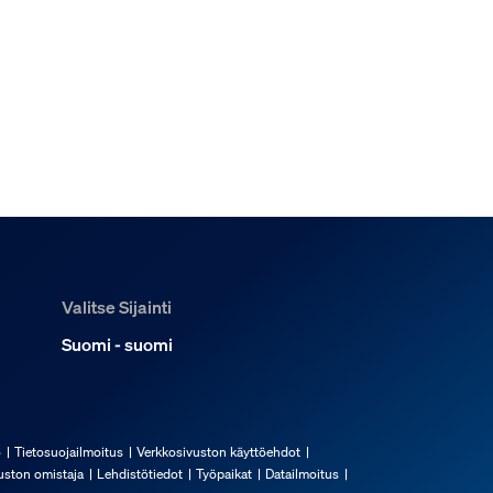
Valitse Sijainti
Suomi - suomi
ö
Tietosuojailmoitus
Verkkosivuston käyttöehdot
uston omistaja
Lehdistötiedot
Työpaikat
Datailmoitus