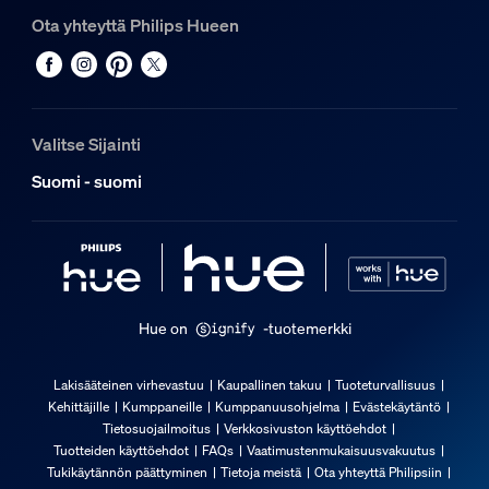
0,51 kg
Ota yhteyttä Philips Hueen
Bruttopaino
0,72 kg
Korkeus
210 mm
Valitse Sijainti
Pituus
Suomi - suomi
96 mm
Leveys
210 mm
Tuotekoodi (12NC)
929004610502
Hue on
-tuotemerkki
Pakkauksen tiedot
Lakisääteinen virhevastuu
Kaupallinen takuu
Tuoteturvallisuus
Kehittäjille
Kumppaneille
Kumppanuusohjelma
Evästekäytäntö
EAN
Tietosuojailmoitus
Verkkosivuston käyttöehdot
8721103087911
Tuotteiden käyttöehdot
FAQs
Vaatimustenmukaisuusvakuutus
Tukikäytännön päättyminen
Tietoja meistä
Ota yhteyttä Philipsiin