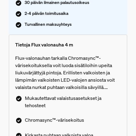
30 päivän ilmainen palautusoikeus
2-4 päivän toimitusaika
Turvallinen maksuyhteys
Tietoja Flux valonauha 4 m
Flux-valonauhan tarkalla Chromasync™-
värisekoituksella voit luoda sisätiloihin upeita
liukuvärjättyjä pintoja. Erillisten valkoisten ja
lämpimän valkoisten LED-valojen ansiosta voit
valaista nurkat puhtaan valkoisilla sävyillä.
Kiinnittämällä Flux-valonauhan TV-tason taakse,
Mukautettavat valaistusasetukset ja
sängynpäätyyn tai kirjahyllyn reunaan voit tuoda
tehosteet
tilaan pehmeää, epäsuoraa valoa ja luoda juuri
haluamasi tunnelman. Taipuisa valonauha on
Chromasync™-värisekoitus
helppo asentaa mihin tahansa tilaan – leikkaa,
käytä uudelleen ja pidennä. Palkitun Hue
Kirkasta puhtaan valkoista valoa