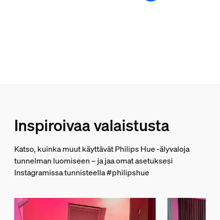
Lisäominaisuus/lisävaruste mukana
Sisältää akut
ei
Väriä vaihtava (LED)
Kyllä
Himmennettävä
Kyllä
Valon ominaisuudet
Inspiroivaa valaistusta
Värintoistoindeksi (CRI)
Katso, kuinka muut käyttävät Philips Hue -älyvaloja
80
tunnelman luomiseen – ja jaa omat asetuksesi
Instagramissa tunnisteella #philipshue
Valosarja/valonauha
Leikattavissa oikeaan mittaan
Kyllä