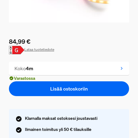
84,99 €
Nykyinen hinta on 84,99 €
Lataa tuotetiedote
Koko
4m
Varastossa
Lisää ostoskoriin
Klarnalla maksat ostoksesi joustavasti
Ilmainen toimitus yli 50 € tilauksille