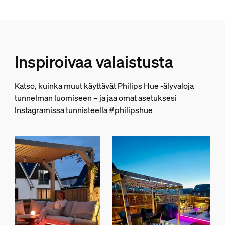
White
Väri(t)
Multi Color
Materiaali
Inspiroivaa valaistusta
Silikoni
Kestävyys
Katso, kuinka muut käyttävät Philips Hue -älyvaloja
tunnelman luomiseen – ja jaa omat asetuksesi
Nimelliskäyttöikä
Instagramissa tunnisteella #philipshue
25 000
Ympäristöystävällisyys
Käytönaikainen ilmankosteus
5 % < H << 95 % (ei tiivistymistä)
Käyttölämpötila
-20 °C ... 45 °C