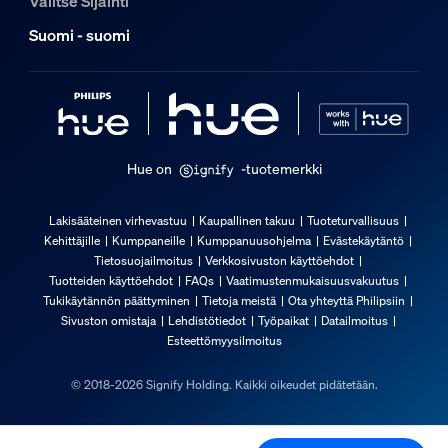
Valitse Sijainti
Laajennettava
Suomi - suomi
ei
Tulojännite
220V-240V
Pituus
10 000 mm
Hue on
-tuotemerkki
Yleistä
Lakisääteinen virhevastuu
Kaupallinen takuu
Tuoteturvallisuus
Kehittäjille
Kumppaneille
Kumppanuusohjelma
Evästekäytäntö
Tyyppi
Tietosuojailmoitus
Verkkosivuston käyttöehdot
Valonauhat
Tuotteiden käyttöehdot
FAQs
Vaatimustenmukaisuusvakuutus
Tukikäytännön päättyminen
Tietoja meistä
Ota yhteyttä Philipsiin
Pakkauksen mitat ja paino
Sivuston omistaja
Lehdistötiedot
Työpaikat
Datailmoitus
Esteettömyysilmoitus
EAN/UPC – tuote
© 2018-2026 Signify Holding. Kaikki oikeudet pidätetään.
8721103088857
Nettopaino