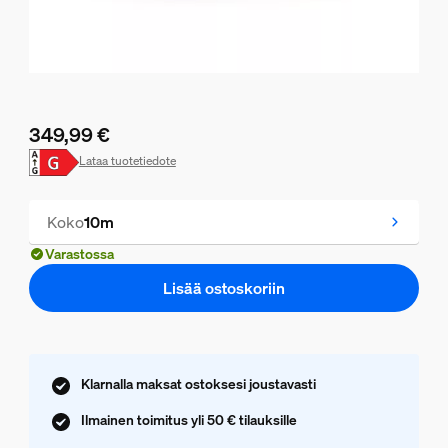
349,99 €
Nykyinen hinta on 349,99 €
Lataa tuotetiedote
Koko
10m
Varastossa
Lisää ostoskoriin
Klarnalla maksat ostoksesi joustavasti
Ilmainen toimitus yli 50 € tilauksille