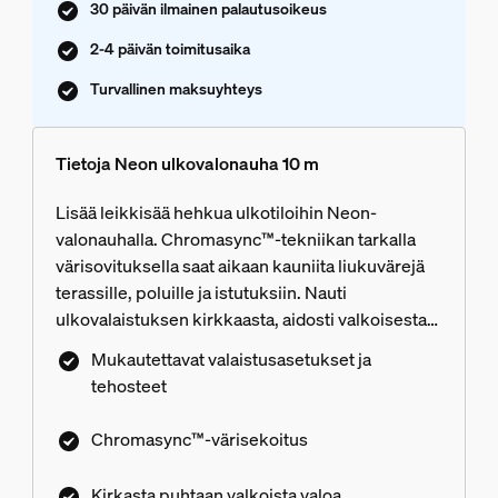
30 päivän ilmainen palautusoikeus
2-4 päivän toimitusaika
Turvallinen maksuyhteys
Tietoja Neon ulkovalonauha 10 m
Lisää leikkisää hehkua ulkotiloihin Neon-
valonauhalla. Chromasync™-tekniikan tarkalla
värisovituksella saat aikaan kauniita liukuvärejä
terassille, poluille ja istutuksiin. Nauti
ulkovalaistuksen kirkkaasta, aidosti valkoisesta
valosta kaikissa luonnollisissa sävyissä.
Mukautettavat valaistusasetukset ja
Mukautettavat valaistusasetukset ja dynaamiset
tehosteet
tehosteet luovat täydellisen tunnelman jokaiseen
ulkoilmahetkeen. Asennus on helppoa – kytke
Chromasync™-värisekoitus
valonauha tavalliseen pistorasiaan mukana
tulevalla matalajännitevirtalähteellä tai integroi se
Kirkasta puhtaan valkoista valoa