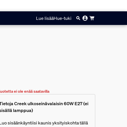
Lue lisää
Hue-tuki
uotetta ei ole enää saatavilla
Tietoja Creek ulkoseinävalaisin 60W E27 (ei
sisällä lamppua)
Luo sisäänkäyntiisi kaunis yksityiskohta tällä