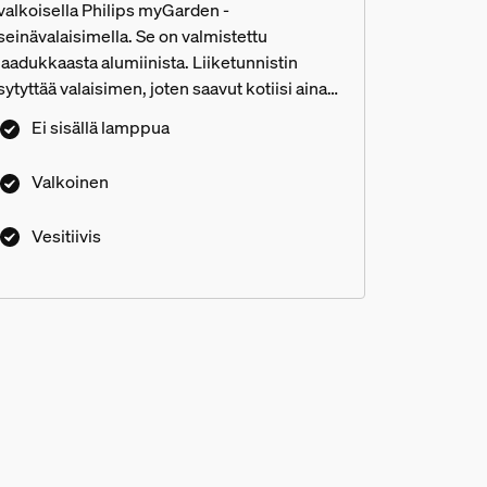
valkoisella Philips myGarden -
seinävalaisimella. Se on valmistettu
laadukkaasta alumiinista. Liiketunnistin
sytyttää valaisimen, joten saavut kotiisi aina
turvallisesti.
Ei sisällä lamppua
Valkoinen
Vesitiivis