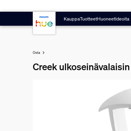
Hyppää pääsisältöön
Kauppa
Tuotteet
Huoneet
Ideoita
Osta
Creek ulkoseinävalaisin